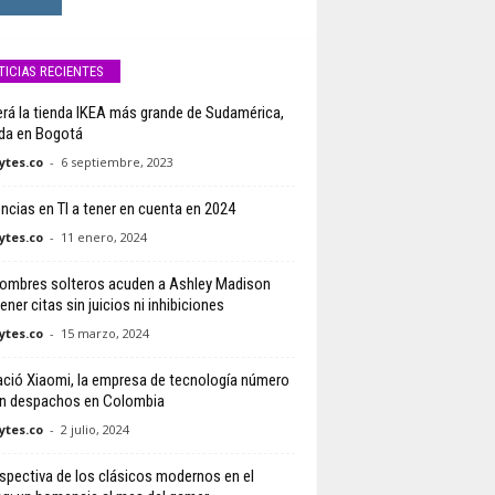
TICIAS RECIENTES
erá la tienda IKEA más grande de Sudamérica,
da en Bogotá
tes.co
-
6 septiembre, 2023
ncias en TI a tener en cuenta en 2024
tes.co
-
11 enero, 2024
ombres solteros acuden a Ashley Madison
ener citas sin juicios ni inhibiciones
tes.co
-
15 marzo, 2024
ació Xiaomi, la empresa de tecnología número
n despachos en Colombia
tes.co
-
2 julio, 2024
spectiva de los clásicos modernos en el