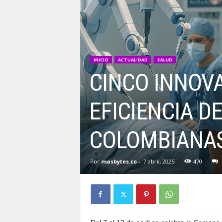
INICIO
ACTUALIDAD
SALUD
CINCO INNOV
EFICIENCIA D
COLOMBIANAS
Por
masbytes.co
-
7 abril, 2025
470