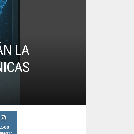
ÁN LA
NICAS
,500
uidores