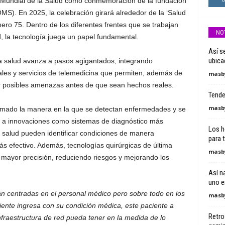
a Mundial de la Salud como conmemoración de la fundación
MS). En 2025, la celebración girará alrededor de la ‘Salud
mero 75. Dentro de los diferentes frentes que se trabajan
NO
, la tecnología juega un papel fundamental.
Así s
ubica
 la salud avanza a pasos agigantados, integrando
tales y servicios de telemedicina que permiten, además de
masby
par posibles amenazas antes de que sean hechos reales.
Tende
masby
rmado la manera en la que se detectan enfermedades y se
s a innovaciones como sistemas de diagnóstico más
Los h
la salud pueden identificar condiciones de manera
para t
más efectivo. Además, tecnologías quirúrgicas de última
masby
 mayor precisión, reduciendo riesgos y mejorando los
Así n
uno e
án centradas en el personal médico pero sobre todo en los
masby
ente ingresa con su condición médica, este paciente a
Retro
infraestructura de red pueda tener en la medida de lo