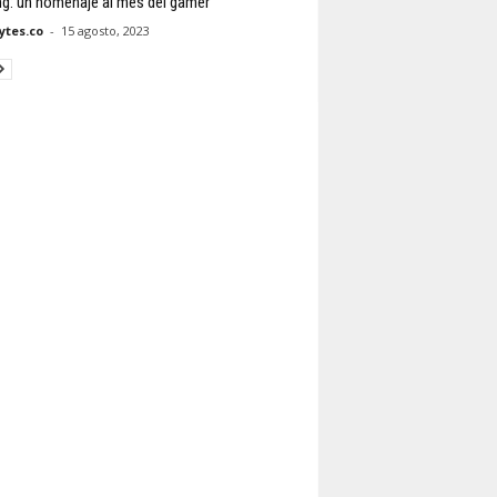
g: un homenaje al mes del gamer
tes.co
-
15 agosto, 2023