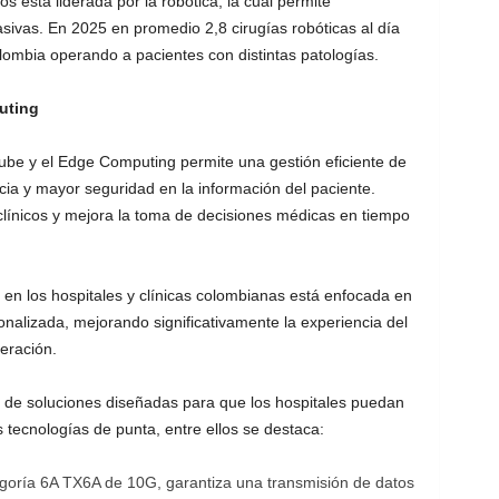
s está liderada por la robótica, la cual permite
sivas. En 2025 en promedio 2,8 cirugías robóticas al día
lombia operando a pacientes con distintas patologías.
uting
nube y el Edge Computing permite una gestión eficiente de
ia y mayor seguridad en la información del paciente.
s clínicos y mejora la toma de decisiones médicas en tiempo
en los hospitales y clínicas colombianas está enfocada en
onalizada, mejorando significativamente la experiencia del
eración.
 de soluciones diseñadas para que los hospitales puedan
 tecnologías de punta, entre ellos se destaca:
goría 6A TX6A de 10G, garantiza una transmisión de datos