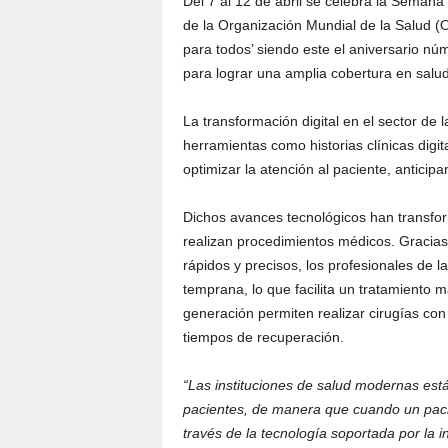
Del 7 al 12 de abril se celebra la Seman
de la Organización Mundial de la Salud (O
para todos’ siendo este el aniversario nú
para lograr una amplia cobertura en salud
La transformación digital en el sector de
herramientas como historias clínicas digi
optimizar la atención al paciente, antici
Dichos avances tecnológicos han transfo
realizan procedimientos médicos. Gracia
rápidos y precisos, los profesionales de 
temprana, lo que facilita un tratamiento 
generación permiten realizar cirugías con
tiempos de recuperación.
“Las instituciones de salud modernas est
pacientes, de manera que cuando un paci
través de la tecnología soportada por la 