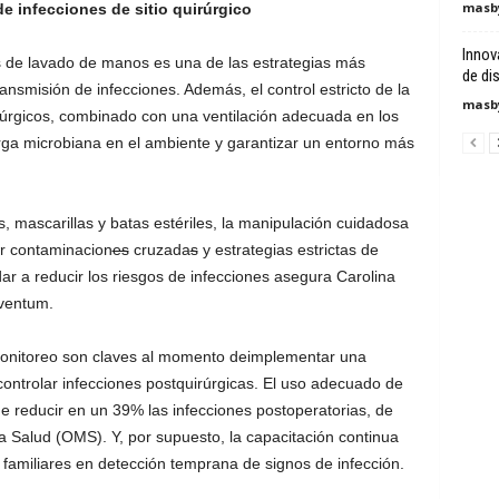
masby
de infecciones de sitio quirúrgico
Innov
s de lavado de manos es una de las estrategias más
de di
ansmisión de infecciones. Además, el control estricto de la
masby
irúrgicos, combinado con una ventilación adecuada en los
arga microbiana en el ambiente y garantizar un entorno más
, mascarillas y batas estériles, la manipulación cuidadosa
ar contaminacion
es
cruzada
s
y estrategias estrictas de
dar a reducir los riesgos de infecciones asegura Carolina
lventum.
 monitoreo son claves al momento deimplementar una
 controlar infecciones postquirúrgicas. El uso adecuado de
de reducir en un 39% las infecciones postoperatorias, de
a Salud (OMS). Y, por supuesto, la capacitación continua
s familiares en detección temprana de signos de infección.