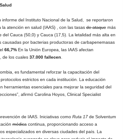
 Salud
informe del Instituto Nacional de la Salud, se reportaron
 la atención en salud (IAAS) , con las tasas
de ataque
más
le del Cauca (50,0) y Cauca (17,5). La letalidad más alta en
es causadas por bacterias productoras de carbapenemasas
el
66,7%
En la Unión Europea, las IAAS afectan
, de los cuales
37.000 fallecen
.
lombia, es fundamental reforzar la capacitación del
protocolos estrictos en cada institución. La educación
on herramientas esenciales para mejorar la seguridad del
ecciones”, afirmó Carolina Hoyos, Clinical Specialist
prevención de IAAS. Iniciativas como
Ruta 17
de Solventum
cación
médica
continua, proporcionando acceso a
s especializados en diversas ciudades del país. La