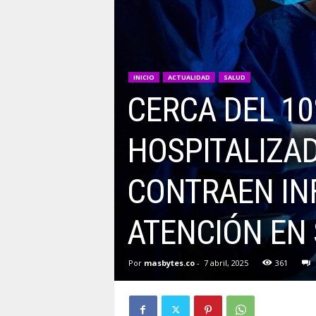
INICIO
ACTUALIDAD
SALUD
CERCA DEL 10
HOSPITALIZA
CONTRAEN IN
ATENCIÓN EN
Por
masbytes.co
-
7 abril, 2025
361