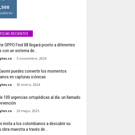
,500
uidores
TICIAS RECIENTES
rie OPPO Find X8 llegará pronto a diferentes
s con un sistema de...
tes.co
-
5 noviembre, 2024
iaomi puedes convertir los momentos
ianos en capturas icónicas
tes.co
-
30 enero, 2024
e 100 urgencias ortopédicas al día: un llamado
prevención
tes.co
-
26 mayo, 2025
i invita a los colombianos a descubrir su
a obra maestra a través de...