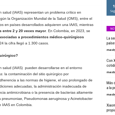
1
Seg
n salud (IAAS) representan un problema crítico en
egún la Organización Mundial de la Salud (OMS), entre el
dos en países desarrollados adquieren una IAAS, mientras
NO
es entre 2 y 20 veces mayor
. En Colombia, en 2023, se
 asociadas a procedimientos médico-quirúrgicos
La se
paíse
4 la cifra llegó a 1.300 casos.
masby
quirúrgico?
Con X
cotid
en salud (IAAS) pueden desarrollarse en el entorno
masby
s: la contaminación del sitio quirúrgico por
adherencia a las normas de higiene, el uso prolongado de
Más d
ndiciones adecuadas, la administración inadecuada de
a la 
tencia antimicrobiana o la presencia de bacterias altamente
masby
ella pneumoniae, Pseudomona
s
aeruginosa y Acinetobacter
e IAAS en Colombia.
Xiaom
propi