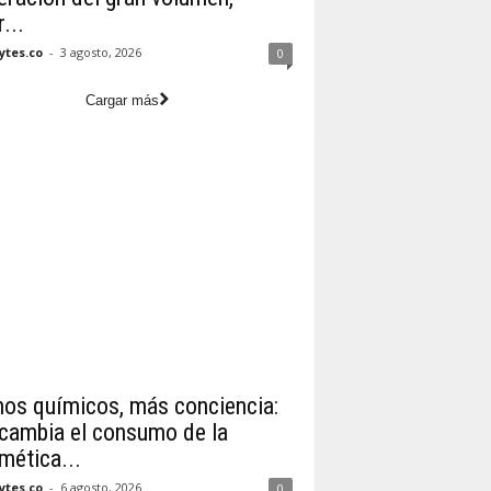
...
tes.co
-
3 agosto, 2026
0
Cargar más
os químicos, más conciencia:
 cambia el consumo de la
mética...
tes.co
-
6 agosto, 2026
0