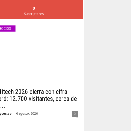
0
Suscriptores
GOCIOS
itech 2026 cierra con cifra
ord: 12.700 visitantes, cerca de
...
tes.co
-
6 agosto, 2026
0