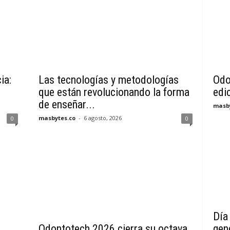
ia:
Las tecnologías y metodologías
Odo
que están revolucionando la forma
edi
de enseñar...
masby
masbytes.co
-
6 agosto, 2026
0
0
Día 
Odontotech 2026 cierra su octava
gen