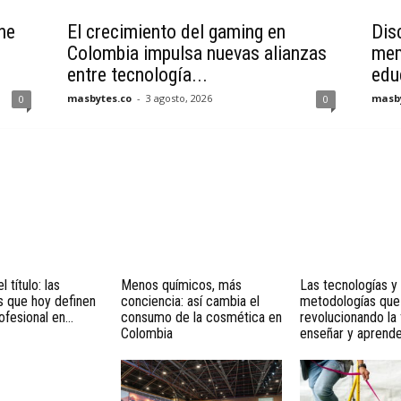
ne
El crecimiento del gaming en
Disc
Colombia impulsa nuevas alianzas
mem
entre tecnología...
educ
masbytes.co
-
3 agosto, 2026
masby
0
0
l título: las
Menos químicos, más
Las tecnologías y
s que hoy definen
conciencia: así cambia el
metodologías que
ofesional en...
consumo de la cosmética en
revolucionando la
Colombia
enseñar y aprender