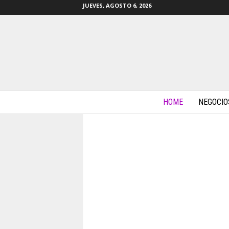
JUEVES, AGOSTO 6, 2026
m
a
HOME
NEGOCIO
s
b
y
t
e
s
.
c
o