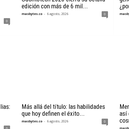
edición con más de 6 mil...
¿por
masbytes.co
-
6 agosto, 2026
masby
0
0
lias:
Más allá del título: las habilidades
Men
que hoy definen el éxito...
así
cos
masbytes.co
-
6 agosto, 2026
0
masby
0