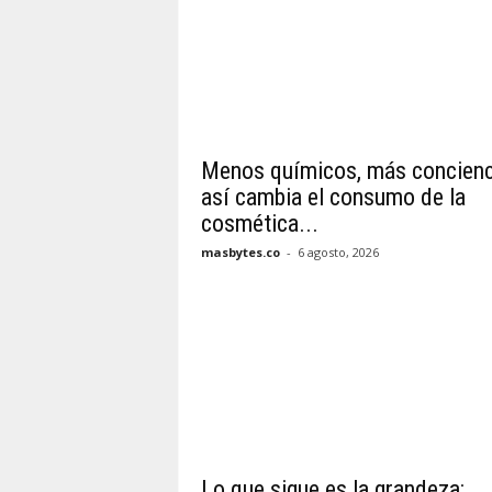
Menos químicos, más concienc
así cambia el consumo de la
cosmética...
masbytes.co
-
6 agosto, 2026
Lo que sigue es la grandeza: