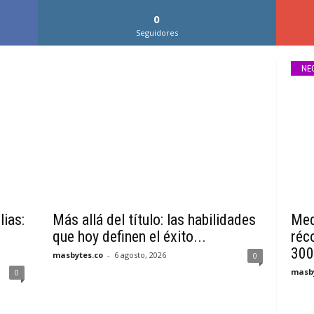
0
Seguidores
NE
lias:
Más allá del título: las habilidades
Med
que hoy definen el éxito...
réc
300
masbytes.co
-
6 agosto, 2026
0
masby
0