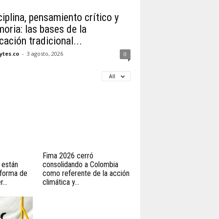
iplina, pensamiento crítico y
oria: las bases de la
ación tradicional...
tes.co
-
3 agosto, 2026
0
All
Fima 2026 cerró
 están
consolidando a Colombia
 forma de
como referente de la acción
...
climática y...