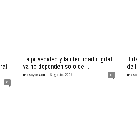
La privacidad y la identidad digital
Inte
ral
ya no dependen solo de...
de 
masbytes.co
-
6 agosto, 2026
masby
0
0