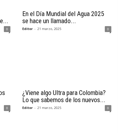
En el Día Mundial del Agua 2025
e...
se hace un llamado...
Editor
-
21 marzo, 2025
0
0
os
¿Viene algo Ultra para Colombia?
Lo que sabemos de los nuevos...
Editor
-
21 marzo, 2025
0
0