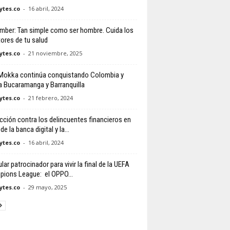
tes.co
-
16 abril, 2024
ber: Tan simple como ser hombre. Cuida los
ores de tu salud
tes.co
-
21 noviembre, 2025
Mokka continúa conquistando Colombia y
 a Bucaramanga y Barranquilla
tes.co
-
21 febrero, 2024
cción contra los delincuentes financieros en
 de la banca digital y la...
tes.co
-
16 abril, 2024
ular patrocinador para vivir la final de la UEFA
ions League: el OPPO...
tes.co
-
29 mayo, 2025