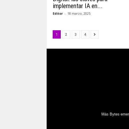
implementar IA en...
Editor
-
18 marzo, 2025
1
2
3
4
Más Bytes emerg