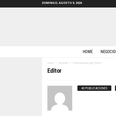
DOMINGO, AGOSTO 9, 2026
m
HOME
NEGOCIO
a
s
Inicio
Autores
Publicaciones por Editor
b
Editor
y
t
e
s
40 PUBLICACIONES
.
c
o