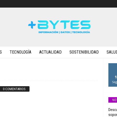
S
TECNOLOGÍA
ACTUALIDAD
SOSTENIBILIDAD
SALU
1
Seg
0 COMENTARIOS
NO
Descu
sopor