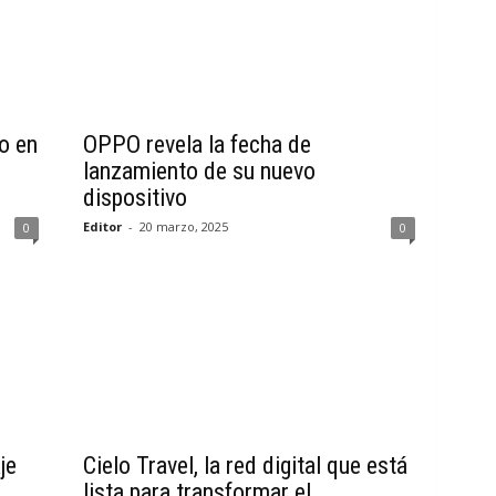
o en
OPPO revela la fecha de
lanzamiento de su nuevo
dispositivo
Editor
-
20 marzo, 2025
0
0
je
Cielo Travel, la red digital que está
lista para transformar el...