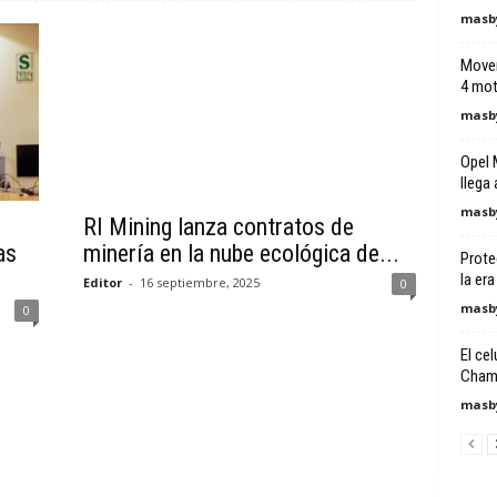
masby
Movem
4 mot
masby
Opel 
llega
masby
RI Mining lanza contratos de
as
minería en la nube ecológica de...
Prote
la era
Editor
-
16 septiembre, 2025
0
masby
0
El cel
Champ
masby