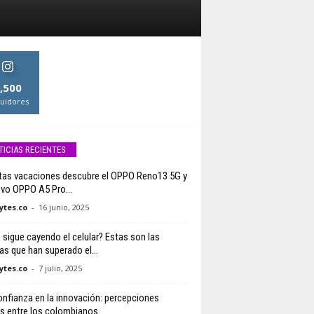
,500
uidores
TICIAS RECIENTES
tas vacaciones descubre el OPPO Reno13 5G y
evo OPPO A5 Pro...
tes.co
-
16 junio, 2025
e sigue cayendo el celular? Estas son las
as que han superado el...
tes.co
-
7 julio, 2025
nfianza en la innovación: percepciones
s entre los colombianos