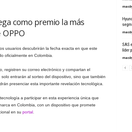
masby
Hyunda
ega como premio la más
segme
de OPPO
masby
SAS e
 los usuarios descubrirán la fecha exacta en que este
líder
do oficialmente en Colombia.
masby
o, registren su correo electrónico y compartan el
 solo entrarán al sorteo del dispositivo, sino que también
rán presenciar esta importante revelación tecnológica.
tecnología a participar en esta experiencia única que
 marca en Colombia, con un dispositivo que promete
cional en su
portal
.