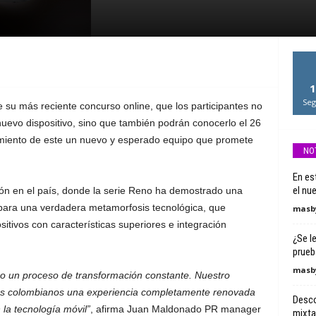
1
Seg
u más reciente concurso online, que los participantes no
nuevo dispositivo, sino que también podrán conocerlo el 26
amiento de este un nuevo y esperado equipo que promete
NO
En es
el nu
ión en el país, donde la serie Reno ha demostrado una
para una verdadera metamorfosis tecnológica, que
masby
itivos con características superiores e integración
¿Se l
prueb
masby
 un proceso de transformación constante. Nuestro
ios colombianos una experiencia completamente renovada
Desco
la tecnología móvil”
, afirma Juan Maldonado PR manager
mixta