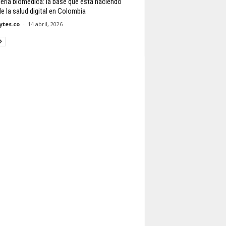
iería biomédica: la base que está haciendo
le la salud digital en Colombia
tes.co
-
14 abril, 2026