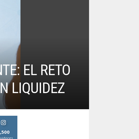
TE: EL RETO
N LIQUIDEZ
,500
uidores