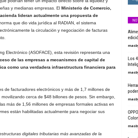
ue podrían tener un impacto directo sobre la liquidez y
queñas y medianas empresas. El
Ministerio de Comercio,
Hacienda lideran actualmente una propuesta de
NO
 norma que dio vida jurídica al RADIAN, el sistema
lectrónicamente la circulación y negociación de facturas
Alime
edici
to.
masby
ng Electrónico (ASOFACE), esta revisión representa una
Los 4
acceso de las empresas a mecanismos de capital de
Inteli
ónica como una verdadera infraestructura financiera para
masby
Herra
es de facturadores electrónicos y más de 1,7 millones de
poder
 movilizando cerca de $48 billones de pesos. Sin embargo,
masby
las más de 1,56 millones de empresas formales activas en
mes están habilitadas actualmente para negociar sus
OPPO 
Colo
masby
estructuras digitales tributarias más avanzadas de la