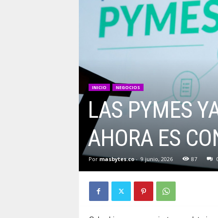
INICIO
NEGOCIOS
LAS PYMES YA
AHORA ES CON
Por
masbytes.co
-
9 junio, 2026
87