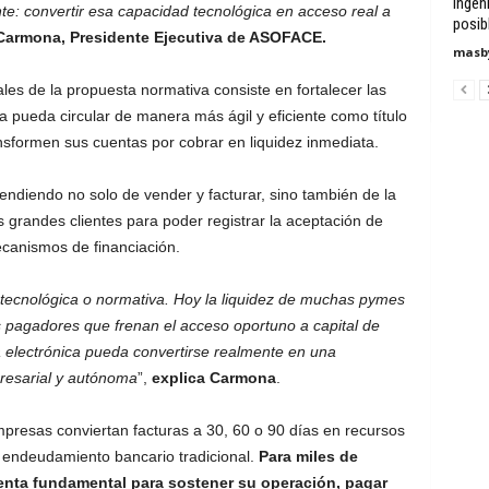
Ingen
nte: convertir esa capacidad tecnológica en acceso real a
posib
Carmona, Presidente Ejecutiva de ASOFACE.
masby
les de la propuesta normativa consiste en fortalecer las
a pueda circular de manera más ágil y eficiente como título
sformen sus cuentas por cobrar en liquidez inmediata.
ndiendo no solo de vender y facturar, sino también de la
s grandes clientes para poder registrar la aceptación de
ecanismos de financiación.
tecnológica o normativa. Hoy la liquidez de muchas pymes
s pagadores que frenan el acceso oportuno a capital de
ra electrónica pueda convertirse realmente en una
presarial y autónoma
”,
explica Carmona
.
empresas conviertan facturas a 30, 60 o 90 días en recursos
a endeudamiento bancario tradicional.
Para miles de
enta fundamental para sostener su operación, pagar