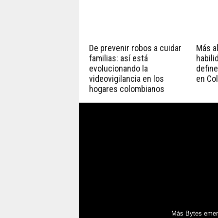
De prevenir robos a cuidar
Más all
familias: así está
habili
evolucionando la
define
videovigilancia en los
en Co
hogares colombianos
Más Bytes emerg