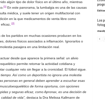
Econó
do algún tipo de dolor físico en el último año, mientras
progr
[1]
co.
En este panorama, la lumbalgia es una de las causas
Edito
ulta médica, y suele tener un origen multifactorial con
ndición en la que medicamentos de venta libre como
Los p
[2]
 eficaz
.
fotogr
masby
n de los partidos en muchas ocasiones producen en los
s, dolores físicos asociados a inflamación. Ignorarlos o
molestia pasajera en una limitación real.
 actuar desde que aparece la primera señal: un alivio
squelético permite retomar la actividad cotidiana y
ar cualquier reto sin llegar a la cronicidad. El fútbol sigue.
l tiempo. Así como un deportista no ignora una molestia
las personas en general deben aprender a escuchar esas
or musculoesquelético de forma oportuna, con opciones
ápidas y seguras eficaz, como Apronax, es una decisión de
calidad de vida”,
destaca la Dra Melissa Kallmann de