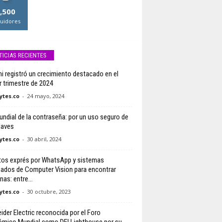
,500
uidores
TICIAS RECIENTES
i registró un crecimiento destacado en el
r trimestre de 2024
tes.co
-
24 mayo, 2024
undial de la contraseña: por un uso seguro de
laves
tes.co
-
30 abril, 2024
tos exprés por WhatsApp y sistemas
ados de Computer Vision para encontrar
as: entre...
tes.co
-
30 octubre, 2023
ider Electric reconocida por el Foro