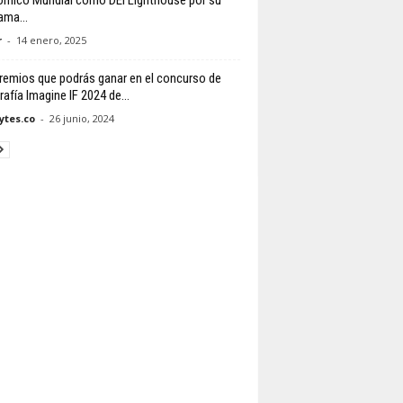
mico Mundial como DEI Lighthouse por su
ama...
r
-
14 enero, 2025
remios que podrás ganar en el concurso de
afía Imagine IF 2024 de...
tes.co
-
26 junio, 2024