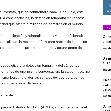
1
Seg
e Próstata, que se conmemora cada 11 de junio, este
 la concienciación, la detección temprana y el acceso
medad que afecta a millones de hombres en el mundo.
NO
, anticipación y adrenalina que vive todo aficionado
Xiaom
prime
pecialistas, la mejor metáfora para hablar de lo que los
su cuerpo: escucharlo, atenderlo y actuar antes de que el
masby
Día m
sus c
oesquelético y la detección temprana del cáncer de
masby
entarios de una misma conversación: la salud masculina
misma lógica: atender las señales del cuerpo a tiempo
Crédi
cha o quedarse en la banca.
avanz
person
nsciente
masby
Schne
 para el Estudio del Dolor (ACED), aproximadamente el