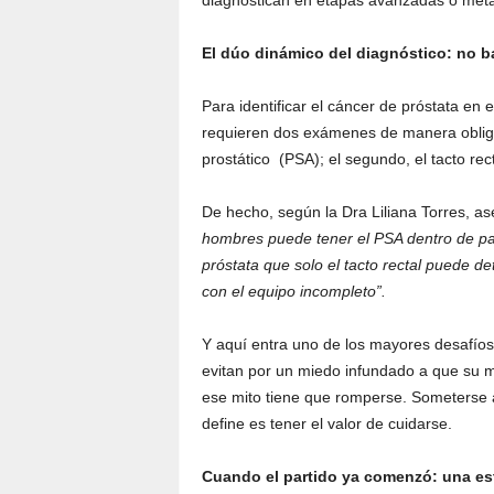
diagnostican en etapas avanzadas o meta
El dúo dinámico del diagnóstico: no b
Para identificar el cáncer de próstata en 
requieren dos exámenes de manera obligat
prostático (PSA); el segundo, el tacto re
De hecho, según la Dra Liliana Torres, a
hombres puede tener el PSA dentro de par
próstata que solo el tacto rectal puede det
con el equipo incompleto”.
Y aquí entra uno de los mayores desafíos: 
evitan por un miedo infundado a que su m
ese mito tiene que romperse. Someterse a
define es tener el valor de cuidarse.
Cuando el partido ya comenzó: una est