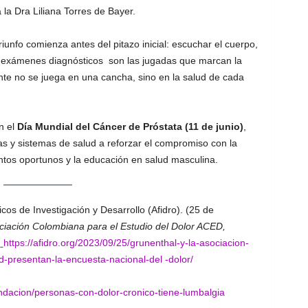
a la Dra Liliana Torres de Bayer.
riunfo comienza antes del pitazo inicial: escuchar el cuerpo,
los exámenes diagnósticos son las jugadas que marcan la
nte no se juega en una cancha, sino en la salud de cada
n el
Día Mundial del Cáncer de Próstata (11 de junio)
,
s y sistemas de salud a reforzar el compromiso con la
ntos oportunos y la educación en salud masculina.
os de Investigación y Desarrollo (Afidro). (25 de
ciación Colombiana para el Estudio del Dolor ACED,
.
https://afidro.org/2023/09/25/grunenthal-y-la-asociacion-
ed-presentan-la-encuesta-nacional-del
-dolor/
ndacion/personas-con-dolor-cronico-tiene-lumbalgia