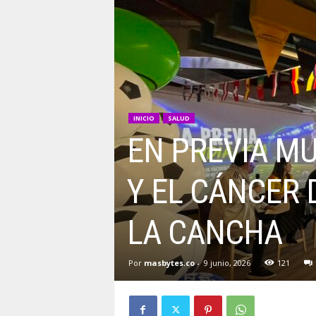
INICIO
SALUD
EN PREVIA MU
Y EL CÁNCER 
LA CANCHA
Por
masbytes.co
-
9 junio, 2026
121