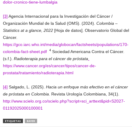
dolor-cronico-tiene-lumbalgia
[3]
Agencia Internacional para la Investigación del Cáncer /
Organización Mundial de la Salud (OMS). (2024).
Colombia –
Statistics at a glance, 2022
[Hoja de datos]. Observatorio Global del
Cáncer.
https://gco.iarc.who.int/media/globocan/factsheets/populations/170-
4
colombia-fact-sheet.pdf
Sociedad Americana Contra el Cáncer.
(s.f.).
Radioterapia para el cáncer de próstata
.
https://www.cancer.org/es/cancer/tipos/cancer-de-
prostata/tratamiento/radioterapia.html
[4]
Salgado, L. (2025).
Hacia un enfoque más efectivo en el cáncer
de próstata en Colombia
. Revista Urología Colombiana, 34(1).
http://www.scielo.org.co/scielo.php?script=sci_arttext&pid=S2027-
01192025000100001
ETIQUETAS
BAYER