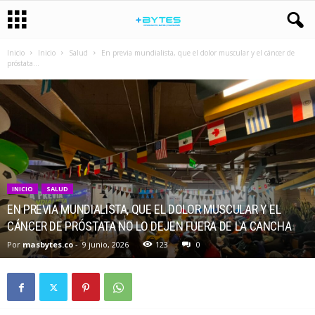
Inicio
Inicio
Salud
En previa mundialista, que el dolor muscular y el cáncer de
próstata...
INICIO
SALUD
EN PREVIA MUNDIALISTA, QUE EL DOLOR MUSCULAR Y EL
CÁNCER DE PRÓSTATA NO LO DEJEN FUERA DE LA CANCHA
Por
masbytes.co
-
9 junio, 2026
123
0