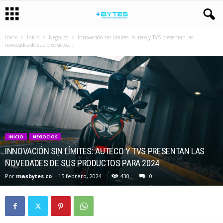
Inicio
Inicio
Negocios
Innovación sin límites: Auteco y TVS presentan las
novedades de sus productos...
INICIO
NEGOCIOS
INNOVACIÓN SIN LÍMITES: AUTECO Y TVS PRESENTAN LAS
NOVEDADES DE SUS PRODUCTOS PARA 2024
Por
masbytes.co
-
15 febrero, 2024
430
0