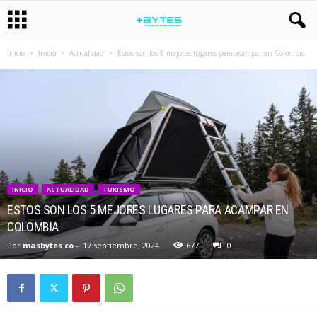
Inicio
Inicio
Actualidad
Estos son los 5 mejores lugares para acampar en Colombia
INICIO
ACTUALIDAD
TURISMO
ESTOS SON LOS 5 MEJORES LUGARES PARA ACAMPAR EN
COLOMBIA
Por
masbytes.co
-
17 septiembre, 2024
677
0