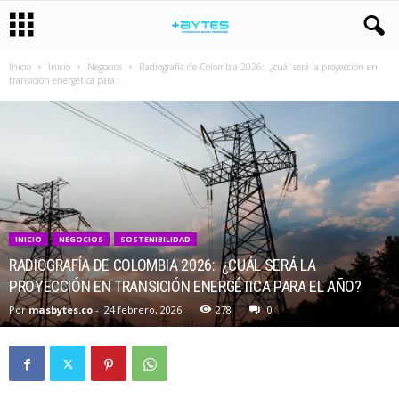
Inicio
Inicio
Negocios
Radiografía de Colombia 2026: ¿cuál será la proyección en
transición energética para...
INICIO
NEGOCIOS
SOSTENIBILIDAD
RADIOGRAFÍA DE COLOMBIA 2026: ¿CUÁL SERÁ LA
PROYECCIÓN EN TRANSICIÓN ENERGÉTICA PARA EL AÑO?
Por
masbytes.co
-
24 febrero, 2026
278
0