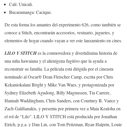
Cali: Unicali.
Bucaramanga: Cacique.
De esta forma los amantes del experimento 626, como también se
conoce a Stitch, encontrarán accesorios, vestuario, juguetes, y
elementos de hogar cuando vayan a ver este lanzamiento en cines.
LILO Y STITCH
es la conmovedora y divertidísima historia de
una niña hawaiana y el alienígena fugitivo que la ayuda a
reconstruir su familia. La película está dirigida por el cineasta
nominado al Oscar® Dean Fleischer Camp, escrita por Chris
Kekaniokalani Bright y Mike Van Waes, y protagonizada por
Sydney Elizebeth Agudong, Billy Magnussen, Tia Carrere,
Hannah Waddingham, Chris Sanders, con Courtney B. Vance y
Zach Galifianakis, y presenta por primera vez a Maia Kealoha en
el rol de “Lilo”. LILO Y STITCH está producida por Jonathan
Eirich, p.g.a. y Dan Lin, con Tom Peitzman, Ryan Halprin, Louie