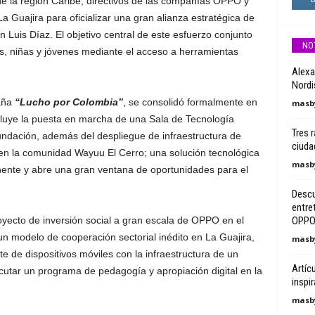
 de la región Caribe, directivos de las compañías OPPO y
a Guajira para oficializar una gran alianza estratégica de
n Luis Díaz. El objetivo central de este esfuerzo conjunto
NO
os, niñas y jóvenes mediante el acceso a herramientas
Alexa
Nordi
paña
“Lucho por Colombia”
, se consolidó formalmente en
masby
ncluye la puesta en marcha de una Sala de Tecnología
Tres 
ndación, además del despliegue de infraestructura de
ciuda
en la comunidad Wayuu El Cerro; una solución tecnológica
masby
nte y abre una gran ventana de oportunidades para el
Descu
entre
oyecto de inversión social a gran escala de OPPO en el
OPP
e un modelo de cooperación sectorial inédito en La Guajira,
masby
te de dispositivos móviles con la infraestructura de un
Artíc
utar un programa de pedagogía y apropiación digital en la
inspir
masby