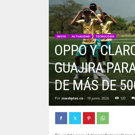
INICIO
ACTUALIDAD
TECNOLOGÍA
OPPO Y CLAR
GUAJIRA PARA
DE MÁS DE 50
Por
masbytes.co
-
19 junio, 2026
120