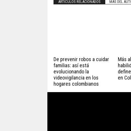
ARTÍCULOS RELACIONADOS
MÁS DEL AUT
De prevenir robos a cuidar
Más all
familias: así está
habili
evolucionando la
define
videovigilancia en los
en Co
hogares colombianos