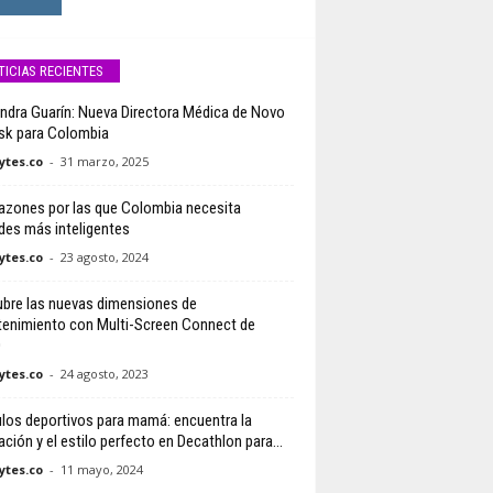
TICIAS RECIENTES
ndra Guarín: Nueva Directora Médica de Novo
sk para Colombia
tes.co
-
31 marzo, 2025
razones por las que Colombia necesita
des más inteligentes
tes.co
-
23 agosto, 2024
bre las nuevas dimensiones de
tenimiento con Multi-Screen Connect de
O
tes.co
-
24 agosto, 2023
ulos deportivos para mamá: encuentra la
ación y el estilo perfecto en Decathlon para...
tes.co
-
11 mayo, 2024