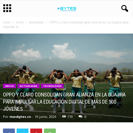
Inicio
Inicio
Actualidad
OPPO y Claro consolidan gran alianza en La Guajira para
impulsar la...
INICIO
ACTUALIDAD
TECNOLOGÍA
OPPO Y CLARO CONSOLIDAN GRAN ALIANZA EN LA GUAJIRA
PARA IMPULSAR LA EDUCACIÓN DIGITAL DE MÁS DE 500
JÓVENES
Por
masbytes.co
-
19 junio, 2026
119
0