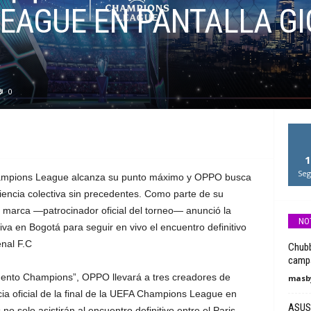
EAGUE EN PANTALLA GI
0
1
Seg
 Champions League alcanza su punto máximo y OPPO busca
riencia colectiva sin precedentes. Como parte de su
a marca —patrocinador oficial del torneo— anunció la
NO
a en Bogotá para seguir en vivo el encuentro definitivo
enal F.C
Chubb
campa
mento Champions”, OPPO llevará a tres creadores de
masby
cia oficial de la final de la UEFA Champions League en
ASUS:
 no solo asistirán al encuentro definitivo entre el Paris