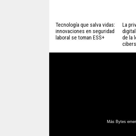
Tecnología que salva vidas:
La pri
innovaciones en seguridad
digita
laboral se toman ESS+
de la 
ciber
Más Bytes emerg