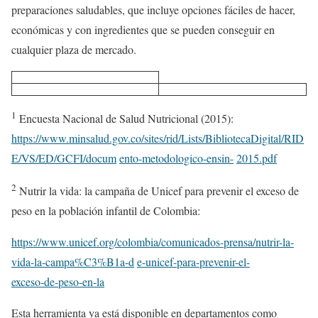
preparaciones saludables, que incluye opciones fáciles de hacer,
económicas y con ingredientes que se pueden conseguir en
cualquier plaza de mercado.
1
Encuesta Nacional de Salud Nutricional (2015):
https://www.minsalud.gov.co/sites/rid/Lists/BibliotecaDigital/RID
E/VS/ED/GCFI/docum
ento-metodologico-ensin-
2015.pdf
2
Nutrir la vida: la campaña de Unicef para prevenir el exceso de
peso en la población infantil de Colombia:
https://www.unicef.org/colombia/comunicados-prensa/nutrir-la-
vida-la-campa%C3%B1a-d
e-unicef-para-prevenir-el-
exceso-de-peso-en-la
Esta herramienta ya está disponible en departamentos como