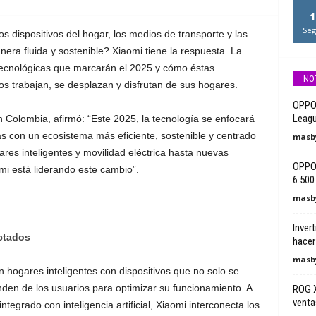
1
Seg
 dispositivos del hogar, los medios de transporte y las
era fluida y sostenible? Xiaomi tiene la respuesta. La
tecnológicas que marcarán el 2025 y cómo éstas
NO
os trabajan, se desplazan y disfrutan de sus hogares.
OPPO 
League
Colombia, afirmó: “Este 2025, la tecnología se enfocará
 con un ecosistema más eficiente, sostenible y centrado
masby
res inteligentes y movilidad eléctrica hasta nuevas
OPPO 
aomi está liderando este cambio”.
6.500 
masby
Invert
ctados
hacer 
masby
n hogares inteligentes con dispositivos que no solo se
nden de los usuarios para optimizar su funcionamiento. A
ROG X
ventas
tegrado con inteligencia artificial, Xiaomi interconecta los