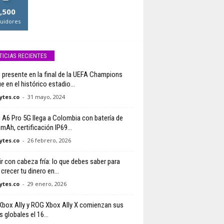
,500
uidores
TICIAS RECIENTES
presente en la final de la UEFA Champions
 en el histórico estadio...
tes.co
-
31 mayo, 2024
A6 Pro 5G llega a Colombia con batería de
mAh, certificación IP69...
tes.co
-
26 febrero, 2026
ir con cabeza fría: lo que debes saber para
crecer tu dinero en...
tes.co
-
29 enero, 2026
box Ally y ROG Xbox Ally X comienzan sus
 globales el 16...