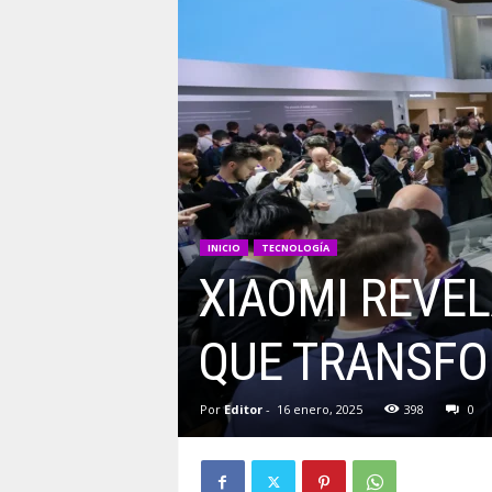
INICIO
TECNOLOGÍA
XIAOMI REVE
QUE TRANSFO
Por
Editor
-
16 enero, 2025
398
0