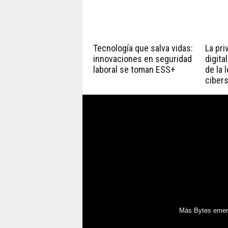
Tecnología que salva vidas:
La pri
innovaciones en seguridad
digita
laboral se toman ESS+
de la 
ciber
Más Bytes emerg