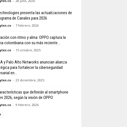
tes.co
-
28 julio, 2026
Technologies presenta las actualizaciones de
ograma de Canales para 2026
tes.co
-
7 febrero, 2026
ación con ritmo y alma: OPPO captura la
ia colombiana con su más reciente...
tes.co
-
15 octubre, 2025
 y Palo Alto Networks anuncian alianza
tégica para fortalecer la ciberseguridad
arial en...
tes.co
-
23 diciembre, 2025
aracterísticas que definirán al smartphone
 en 2026, según la visión de OPPO
tes.co
-
9 febrero, 2026