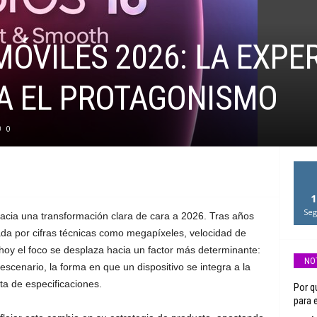
ÓVILES 2026: LA EXPER
A EL PROTAGONISMO
0
1
Seg
acia una transformación clara de cara a 2026. Tras años
da por cifras técnicas como megapíxeles, velocidad de
oy el foco se desplaza hacia un factor más determinante:
NO
escenario, la forma en que un dispositivo se integra a la
sta de especificaciones.
Por q
para e