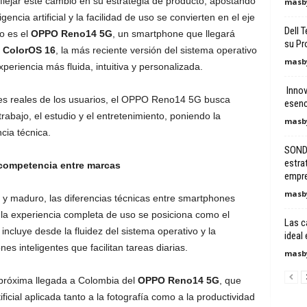
jar este cambio en su estrategia de producto, apostando
masby
gencia artificial y la facilidad de uso se convierten en el eje
Dell 
lo es el
OPPO Reno14 5G
, un smartphone que llegará
su Pr
a
ColorOS 16
, la más reciente versión del sistema operativo
masby
eriencia más fluida, intuitiva y personalizada.
Innov
es reales de los usuarios, el OPPO Reno14 5G busca
esenc
abajo, el estudio y el entretenimiento, poniendo la
masby
cia técnica.
SONDA
estra
a competencia entre marcas
empres
masby
y maduro, las diferencias técnicas entre smartphones
 la experiencia completa de uso se posiciona como el
Las c
incluye desde la fluidez del sistema operativo y la
ideal
es inteligentes que facilitan tareas diarias.
masby
 próxima llegada a Colombia del
OPPO Reno14 5G
, que
ficial aplicada tanto a la fotografía como a la productividad