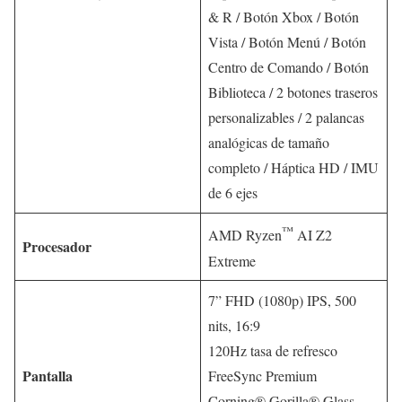
& R / Botón Xbox / Botón
Vista / Botón Menú / Botón
Centro de Comando / Botón
Biblioteca / 2 botones traseros
personalizables / 2 palancas
analógicas de tamaño
completo / Háptica HD / IMU
de 6 ejes
™
AMD Ryzen
AI Z2
Procesador
Extreme
7” FHD (1080p) IPS, 500
nits, 16:9
120Hz tasa de refresco
Pantalla
FreeSync Premium
Corning® Gorilla® Glass