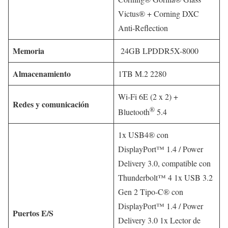
Victus® + Corning DXC
Anti-Reflection
Memoria
24GB LPDDR5X-8000
Almacenamiento
1TB M.2 2280
Wi-Fi 6E (2 x 2) +
Redes y comunicación
®
Bluetooth
5.4
1x USB4® con
DisplayPort™ 1.4 / Power
Delivery 3.0, compatible con
Thunderbolt™ 4 1x USB 3.2
Gen 2 Tipo-C® con
DisplayPort™ 1.4 / Power
Puertos E/S
Delivery 3.0 1x Lector de