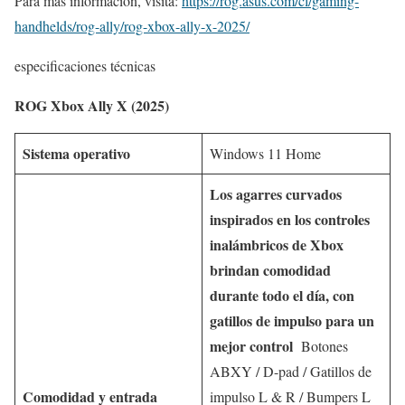
Para más información, visita:
https://rog.asus.com/cl/gaming-
handhelds/rog-ally/rog-xbox-ally-x-2025/
especificaciones técnicas
ROG Xbox Ally X (2025)
Sistema operativo
Windows 11 Home
Los agarres curvados
inspirados en los controles
inalámbricos de Xbox
brindan comodidad
durante todo el día, con
gatillos de impulso para un
mejor control
Botones
ABXY / D-pad / Gatillos de
Comodidad y entrada
impulso L & R / Bumpers L