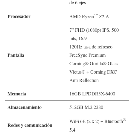
de 6 ejes
™
Procesador
AMD Ryzen
Z2 A
7” FHD (1080p) IPS, 500
nits, 16:9
120Hz tasa de refresco
Pantalla
FreeSync Premium
Corning® Gorilla® Glass
Victus® + Corning DXC
Anti-Reflection
Memoria
16GB LPDDR5X-6400
Almacenamiento
512GB M.2 2280
®
WiFi 6E (2 x 2) + Bluetooth
Redes y comunicación
5.4