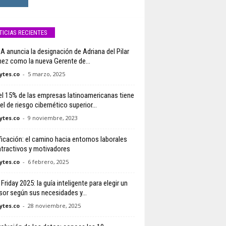
TICIAS RECIENTES
 anuncia la designación de Adriana del Pilar
ez como la nueva Gerente de...
tes.co
-
5 marzo, 2025
el 15% de las empresas latinoamericanas tiene
el de riesgo cibernético superior...
tes.co
-
9 noviembre, 2023
icación: el camino hacia entornos laborales
tractivos y motivadores
tes.co
-
6 febrero, 2025
Friday 2025: la guía inteligente para elegir un
isor según sus necesidades y...
tes.co
-
28 noviembre, 2025