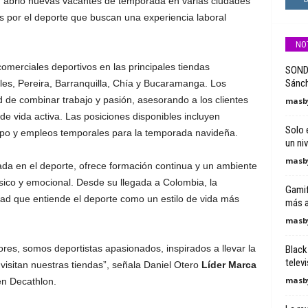
, abrió nuevas vacantes de temporada en varias ciudades
s por el deporte que buscan una experiencia laboral
NO
merciales deportivos en las principales tiendas
SONDA
Sánch
les, Pereira, Barranquilla, Chía y Bucaramanga. Los
 de combinar trabajo y pasión, asesorando a los clientes
masby
de vida activa. Las posiciones disponibles incluyen
Solo 
po y empleos temporales para la temporada navideña.
un niv
masby
ada en el deporte, ofrece formación continua y un ambiente
sico y emocional. Desde su llegada a Colombia, la
Gamif
ad que entiende el deporte como un estilo de vida más
más a
masby
s, somos deportistas apasionados, inspirados a llevar la
Black 
telev
visitan nuestras tiendas”, señala Daniel Otero
Líder Marca
masby
en Decathlon.