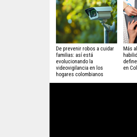
De prevenir robos a cuidar
Más all
familias: así está
habili
evolucionando la
define
videovigilancia en los
en Co
hogares colombianos