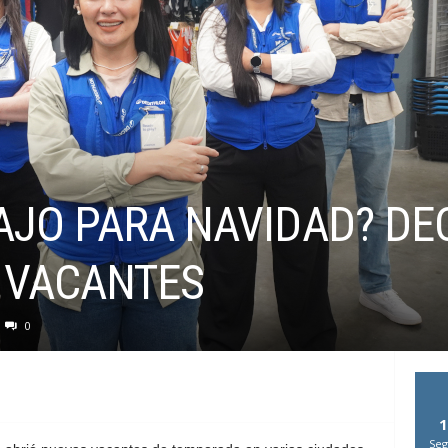
AJO PARA NAVIDAD? D
 VACANTES
0
1
Seg