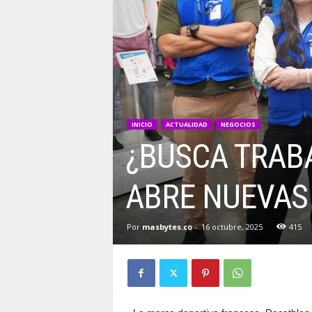
INICIO
ACTUALIDAD
NEGOCIOS
¿BUSCA TRAB
ABRE NUEVAS
Por
masbytes.co
-
16 octubre, 2025
415