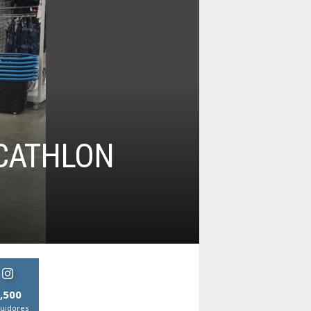
ECATHLON
,500
uidores