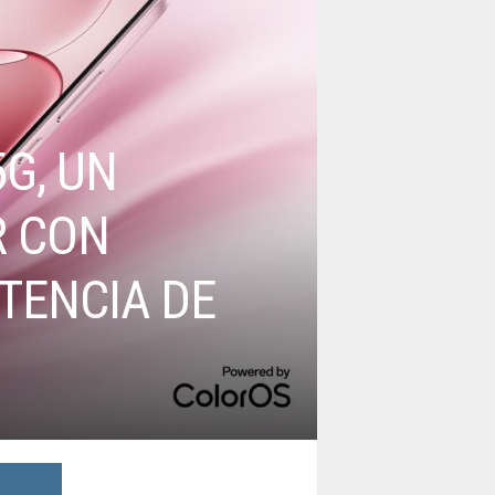
G, UN
R CON
TENCIA DE