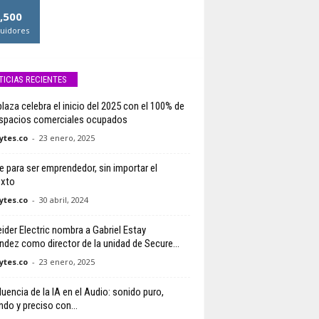
,500
uidores
TICIAS RECIENTES
plaza celebra el inicio del 2025 con el 100% de
spacios comerciales ocupados
tes.co
-
23 enero, 2025
je para ser emprendedor, sin importar el
exto
tes.co
-
30 abril, 2024
ider Electric nombra a Gabriel Estay
ndez como director de la unidad de Secure...
tes.co
-
23 enero, 2025
luencia de la IA en el Audio: sonido puro,
ndo y preciso con...