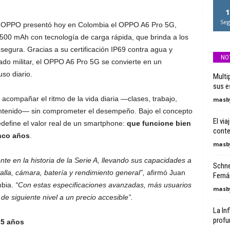
1
Seg
”, OPPO presentó hoy en Colombia el OPPO A6 Pro 5G,
500 mAh con tecnología de carga rápida, que brinda a los
segura. Gracias a su certificación IP69 contra agua y
NO
rado militar, el OPPO A6 Pro 5G se convierte en un
so diario.
Multi
sus e
acompañar el ritmo de la vida diaria —clases, trabajo,
masby
contenido— sin comprometer el desempeño. Bajo el concepto
El via
edefine el valor real de un smartphone:
que funcione bien
cont
nco años
.
masby
e en la historia de la Serie A, llevando sus capacidades a
Schne
alla, cámara, batería y rendimiento general”,
afirmó Juan
Ferná
bia.
“Con estas especificaciones avanzadas, más usuarios
masby
de siguiente nivel a un precio accesible”.
La Inf
profu
 5 años