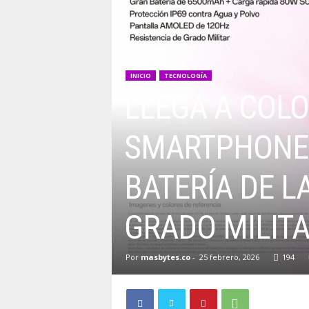
INICIO
TECNOLOGÍA
LLEGA A COLO
SMARTPHONE 
BATERÍA DE L
GRADO MILIT
Por
masbytes.co
-
25 febrero, 2026
194