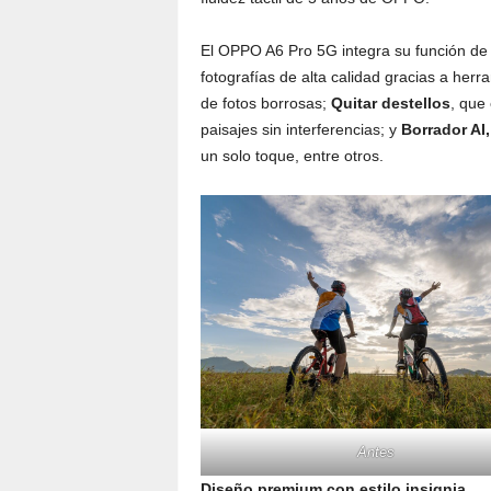
El OPPO A6 Pro 5G integra su función d
fotografías de alta calidad gracias a her
de fotos borrosas;
Quitar destellos
, que 
paisajes sin interferencias; y
Borrador AI,
un solo toque, entre otros.
Antes
Diseño premium con estilo insignia