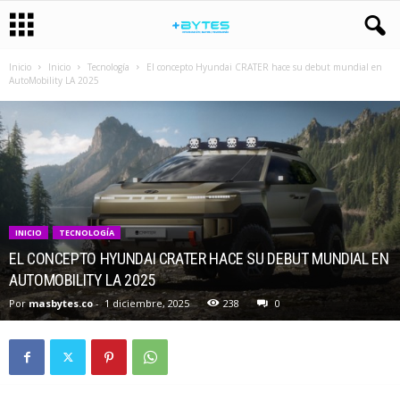
Inicio
Inicio
Tecnología
El concepto Hyundai CRATER hace su debut mundial en
AutoMobility LA 2025
INICIO
TECNOLOGÍA
EL CONCEPTO HYUNDAI CRATER HACE SU DEBUT MUNDIAL EN
AUTOMOBILITY LA 2025
Por
masbytes.co
-
1 diciembre, 2025
238
0