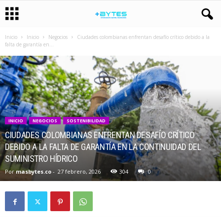
Inicio
Inicio
Negocios
Ciudades colombianas enfrentan desafío crítico debido a la
falta de garantía en...
INICIO
NEGOCIOS
SOSTENIBILIDAD
CIUDADES COLOMBIANAS ENFRENTAN DESAFÍO CRÍTICO
DEBIDO A LA FALTA DE GARANTÍA EN LA CONTINUIDAD DEL
SUMINISTRO HÍDRICO
Por
masbytes.co
-
27 febrero, 2026
304
0