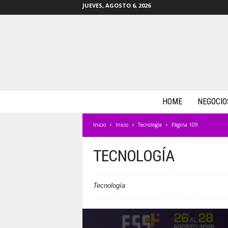
JUEVES, AGOSTO 6, 2026
m
HOME
NEGOCIO
a
s
Inicio
Inicio
Tecnología
Página 109
b
y
t
TECNOLOGÍA
e
s
.
Tecnología
c
o