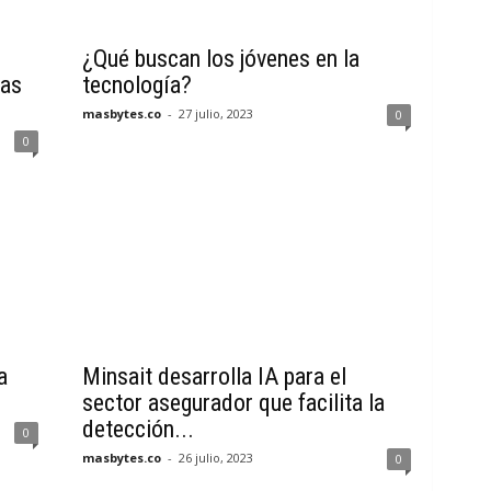
¿Qué buscan los jóvenes en la
mas
tecnología?
masbytes.co
-
27 julio, 2023
0
0
a
Minsait desarrolla IA para el
sector asegurador que facilita la
detección...
0
masbytes.co
-
26 julio, 2023
0