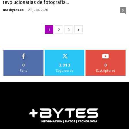
revolucionarias de fotografía...
masbytes.co
-
29 julio, 2026
0
1
2
3
0
3,913
0
Fans
Seguidores
Suscriptores