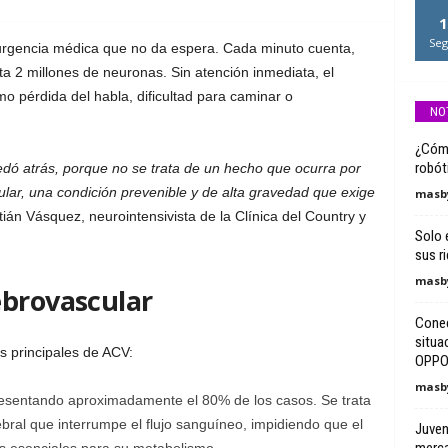
1
Seg
urgencia médica que no da espera. Cada minuto cuenta,
a 2 millones de neuronas. Sin atención inmediata, el
o pérdida del habla, dificultad para caminar o
NO
¿Cómo
robót
edó atrás, porque no se trata de un hecho que ocurra por
lar, una condición prevenible y de alta gravedad que exige
masby
stián Vásquez, neurointensivista de la Clínica del Country y
Solo 
sus r
masby
ebrovascular
Conec
situa
s principales de ACV:
OPP
masby
resentando aproximadamente el 80% de los casos. Se trata
bral que interrumpe el flujo sanguíneo, impidiendo que el
Juven