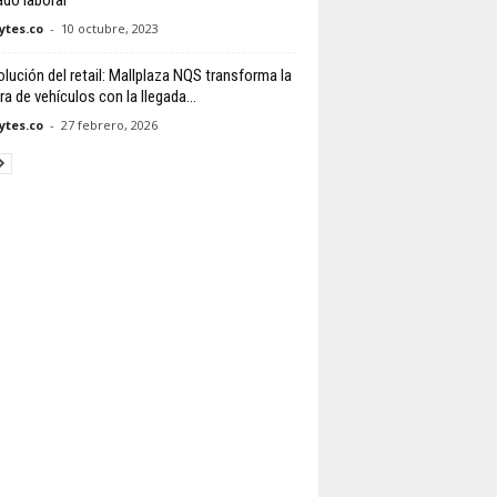
do laboral
tes.co
-
10 octubre, 2023
olución del retail: Mallplaza NQS transforma la
a de vehículos con la llegada...
tes.co
-
27 febrero, 2026