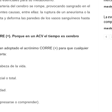
merca
s esenciales para su metabolismo.
arteria del cerebro se rompe, provocando sangrado en el
masby
entes causas, entre ellas: la ruptura de un aneurisma o la
La ev
ilita y deforma las paredes de los vasos sanguíneos hasta
compr
masby
RE (+). Porque en un ACV el tiempo es cerebro
 han adoptado el acrónimo CORRE (+) para que cualquier
erta:
cabeza de la vida.
ial o total.
dad.
expresarse o comprender).