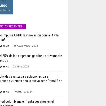
,500
uidores
TICIAS RECIENTES
 impulsa OPPO la innovación con la IA y la
ica?
tes.co
-
30 noviembre, 2023
el 25 % de las empresas gestiona activamente
iesgos
tes.co
-
22 julio, 2025
tividad avanzada y soluciones para
ciones extremas con la nueva serie Reno12 de
O
tes.co
-
1 octubre, 2024
tud colombiana enfrenta desafíos en el