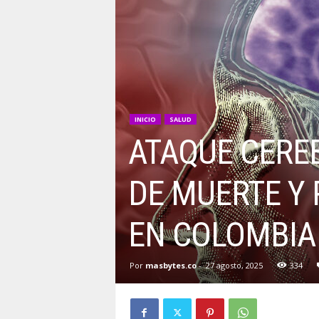
INICIO
SALUD
ATAQUE CERE
DE MUERTE Y 
EN COLOMBIA
Por
masbytes.co
-
27 agosto, 2025
334