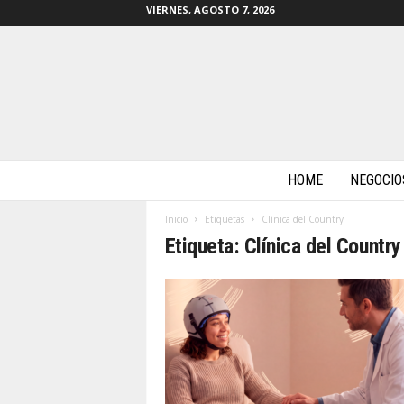
VIERNES, AGOSTO 7, 2026
m
HOME
NEGOCIO
a
s
Inicio
Etiquetas
Clínica del Country
b
Etiqueta: Clínica del Country
y
t
e
s
.
c
o