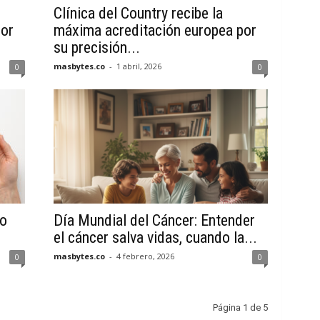
Clínica del Country recibe la
por
máxima acreditación europea por
su precisión...
masbytes.co
-
1 abril, 2026
0
0
to
Día Mundial del Cáncer: Entender
el cáncer salva vidas, cuando la...
masbytes.co
-
4 febrero, 2026
0
0
Página 1 de 5