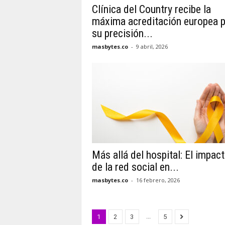
Clínica del Country recibe la
máxima acreditación europea 
su precisión...
masbytes.co
-
9 abril, 2026
Más allá del hospital: El impac
de la red social en...
masbytes.co
-
16 febrero, 2026
...
1
2
3
5