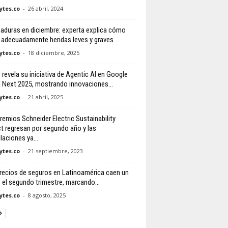
tes.co
-
26 abril, 2024
duras en diciembre: experta explica cómo
r adecuadamente heridas leves y graves
tes.co
-
18 diciembre, 2025
revela su iniciativa de Agentic AI en Google
 Next 2025, mostrando innovaciones...
tes.co
-
21 abril, 2025
remios Schneider Electric Sustainability
t regresan por segundo año y las
laciones ya...
tes.co
-
21 septiembre, 2023
recios de seguros en Latinoamérica caen un
 el segundo trimestre, marcando...
tes.co
-
8 agosto, 2025