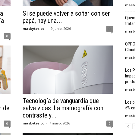
masby
ca
Si se puede volver a soñar con ser
Quema
ía
papá, hay una...
trata
masbytes.co
-
19 junio, 2026
0
masby
0
OPPO 
Cloud
masby
Los P
Impac
postu
masby
Tecnología de vanguardia que
Los p
r de
salva vidas: La mamografía con
5% en
contraste y...
masby
masbytes.co
-
7 mayo, 2026
0
0