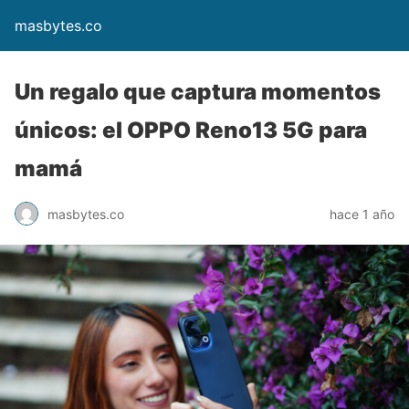
masbytes.co
Un regalo que captura momentos
únicos: el OPPO Reno13 5G para
mamá
masbytes.co
hace 1 año