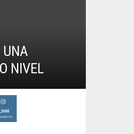
: UNA
O NIVEL
,500
uidores