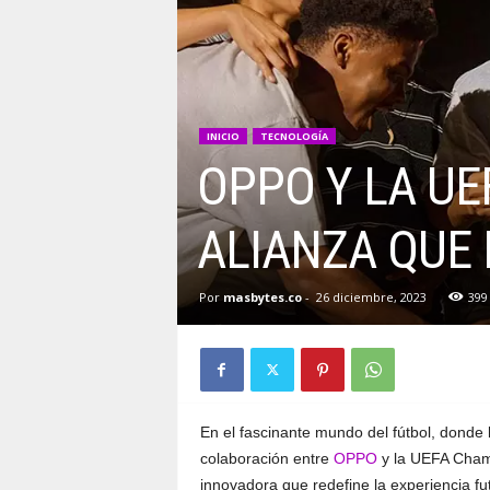
INICIO
TECNOLOGÍA
OPPO Y LA U
ALIANZA QUE 
Por
masbytes.co
-
26 diciembre, 2023
399
En el fascinante mundo del fútbol, donde 
colaboración entre
OPPO
y la UEFA Cham
innovadora que redefine la experiencia fut