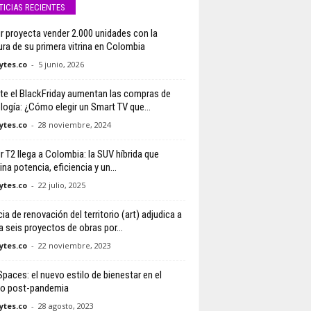
TICIAS RECIENTES
r proyecta vender 2.000 unidades con la
ura de su primera vitrina en Colombia
tes.co
-
5 junio, 2026
te el BlackFriday aumentan las compras de
logía: ¿Cómo elegir un Smart TV que...
tes.co
-
28 noviembre, 2024
r T2 llega a Colombia: la SUV híbrida que
a potencia, eficiencia y un...
tes.co
-
22 julio, 2025
a de renovación del territorio (art) adjudica a
a seis proyectos de obras por...
tes.co
-
22 noviembre, 2023
Spaces: el nuevo estilo de bienestar en el
jo post-pandemia
tes.co
-
28 agosto, 2023