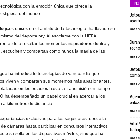
NO
 tecnológica con la emoción única que ofrece la
restigiosa del mundo.
Jetou
apert
gicos únicos en el ámbito de la tecnología, ha llevado su
masby
mismo del deporte rey. Al asociarse con la UEFA
Duran
metido a resaltar los momentos inspiradores dentro y
tecno
an, escuchen y compartan como nunca la magia de las
masby
Jetou
e ha introducido tecnologías de vanguardia que
combin
ados viven y comparten sus momentos más apasionantes.
masby
talladas en los estadios hasta la transmisión en tiempo
PPO ha desempeñado un papel crucial en acercar a los
Agenci
enlaz
n a kilómetros de distancia.
masby
experiencias exclusivas para los seguidores, desde la
Vital 
 de cámaras hasta participar en concursos interactivos
traba
sto su sello en los dispositivos móviles, sino que ha
masby