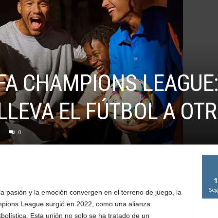
EFA CHAMPIONS LEAGUE
LLEVA EL FÚTBOL A OTR
0
1
Seg
la pasión y la emoción convergen en el terreno de juego, la
pions League surgió en 2022, como una alianza
bolística. Esta unión no solo se ha tratado de un