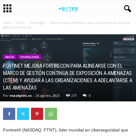
Inicio
Inicio
Tecnología
Fortinet mejora FortiRecon para alinearse con el marco de
gestión continua de...
INICIO
TECNOLOGÍA
FORTINET MEJORA FORTIRECON PARA ALINEARSE CON EL
MARCO DE GESTIÓN CONTINUA DE EXPOSICIÓN A AMENAZAS
(CTEM) Y AYUDAR A LAS ORGANIZACIONES A ADELANTARSE A
LAS AMENAZAS
Por
masbytes.co
-
26 agosto, 2025
271
0
Fortinet® (NASDAQ: FTNT), líder mundial en ciberseguridad que