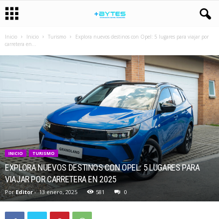
Inicio
Inicio
Turismo
Explora nuevos destinos con Opel: 5 lugares para viajar por
carretera en...
INICIO
TURISMO
EXPLORA NUEVOS DESTINOS CON OPEL: 5 LUGARES PARA
VIAJAR POR CARRETERA EN 2025
Por
Editor
-
13 enero, 2025
581
0