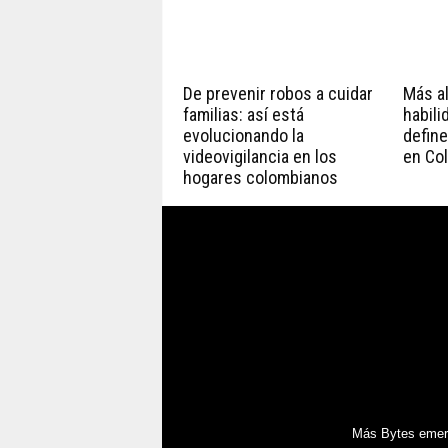
De prevenir robos a cuidar
Más all
familias: así está
habili
evolucionando la
define
videovigilancia en los
en Co
hogares colombianos
Más Bytes emerg