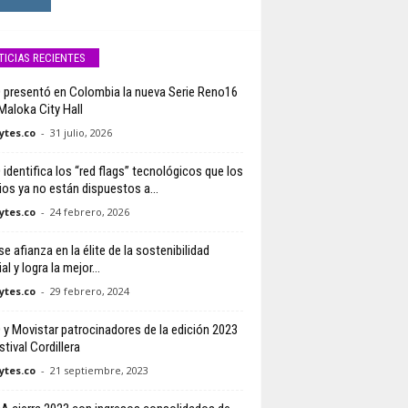
TICIAS RECIENTES
presentó en Colombia la nueva Serie Reno16
 Maloka City Hall
tes.co
-
31 julio, 2026
identifica los “red flags” tecnológicos que los
ios ya no están dispuestos a...
tes.co
-
24 febrero, 2026
se afianza en la élite de la sostenibilidad
l y logra la mejor...
tes.co
-
29 febrero, 2024
y Movistar patrocinadores de la edición 2023
stival Cordillera
tes.co
-
21 septiembre, 2023