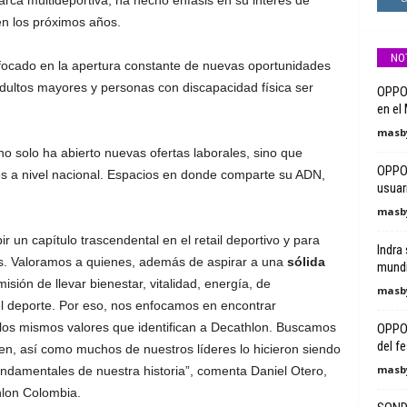
arca multideportiva, ha hecho énfasis en su interés de
en los próximos años.
NO
focado en la apertura constante de nuevas oportunidades
adultos mayores y personas con discapacidad física ser
OPPO 
en el
masby
no solo ha abierto nuevas ofertas laborales, sino que
OPPO 
es a nivel nacional. Espacios en donde comparte su ADN,
usuar
masby
 un capítulo trascendental en el retail deportivo y para
Indra 
s. Valoramos a quienes, además de aspirar a una
sólida
mundia
sión de llevar bienestar, vitalidad, energía, de
masby
el deporte. Por eso, nos enfocamos en encontrar
 los mismos valores que identifican a Decathlon. Buscamos
OPPO 
del fe
ren, así como muchos de nuestros líderes lo hicieron siendo
masby
undamentales de nuestra historia”, comenta Daniel Otero,
hlon Colombia.