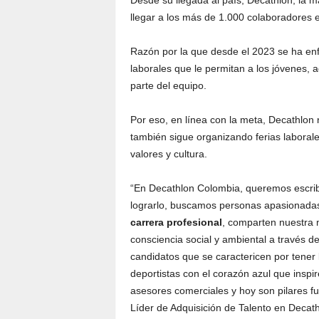
Desde su llegada al país, Decathlon, la m
llegar a los más de 1.000 colaboradores 
Razón por la que desde el 2023 se ha en
laborales que le permitan a los jóvenes, 
parte del equipo.
Por eso, en línea con la meta, Decathlon 
también sigue organizando ferias laboral
valores y cultura.
“En Decathlon Colombia, queremos escribir
lograrlo, buscamos personas apasionada
carrera profesional
, comparten nuestra mi
consciencia social y ambiental a través d
candidatos que se caractericen por tener
deportistas con el corazón azul que inspi
asesores comerciales y hoy son pilares f
Líder de Adquisición de Talento en Decat