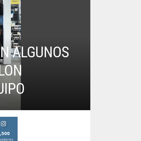
ON ALGUNOS
HLON
UIPO
,500
uidores