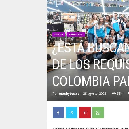
INICIO
NEGOCIOS
¿ESTÁ BUSCA
DE LOS REQUI
COLOMBIA PAR
Por
masbytes.co
-
25 agosto, 2025
354