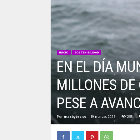
INICIO
SOSTENIBILIDAD
EN EL DÍA MU
MILLONES DE
PESE A AVAN
Por
masbytes.co
-
19 marzo, 2026
258