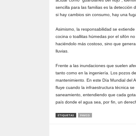
actuar como “guardianes del flujo”, ident
sencilla para las familias es la detección
si hay cambios sin consumo, hay una fug
Asimismo, la responsabilidad se extiende 
cocina o toallitas húmedas por el sifón no 
haciéndolo más costoso, sino que genera
lluvias.
Frente a las inundaciones que suelen afect
tanto como en la ingeniería. Los pozos de
mantenimiento. En este Día Mundial del Ag
fluye cuando la infraestructura técnica s
saneamiento, entendiendo que cada gota 
país donde el agua sea, por fin, un derec
ETIQUETAS
PAVCO