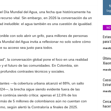
1
Seg
 Día Mundial del Agua, una fecha que históricamente ha
 recurso vital. Sin embargo, en 2026 la conversación da un
ad ineludible: el agua también es una cuestión de igualdad.
NO
nible con solo abrir un grifo, para millones de personas
Estas
para 
ía Mundial del Agua invita a reflexionar no solo sobre cómo
e su acceso sea justo para todos.
masby
Últim
d”, la conversación global pone el foco en una realidad
Xiaom
e y el futuro de las comunidades. En Colombia, sin
masby
profundos contrastes técnicos y sociales.
Cassi
antes —la cobertura urbana alcanzó el 88%, un salto
Estra
2024—, la brecha sigue siendo evidente fuera de las
masby
ón continúa siendo crítica: apenas el 12,6% de los
y más de 5 millones de colombianos aún no cuentan con
Cerca
hacer
o, según alertó la Contraloría a finales de 2025.