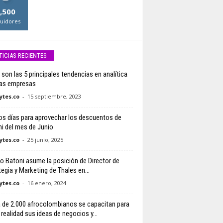
,500
uidores
TICIAS RECIENTES
 son las 5 principales tendencias en analítica
las empresas
tes.co
-
15 septiembre, 2023
os días para aprovechar los descuentos de
i del mes de Junio
tes.co
-
25 junio, 2025
o Batoni asume la posición de Director de
tegia y Marketing de Thales en...
tes.co
-
16 enero, 2024
 de 2.000 afrocolombianos se capacitan para
 realidad sus ideas de negocios y...