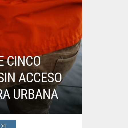
E CINCO
SIN ACCESO
RA URBANA