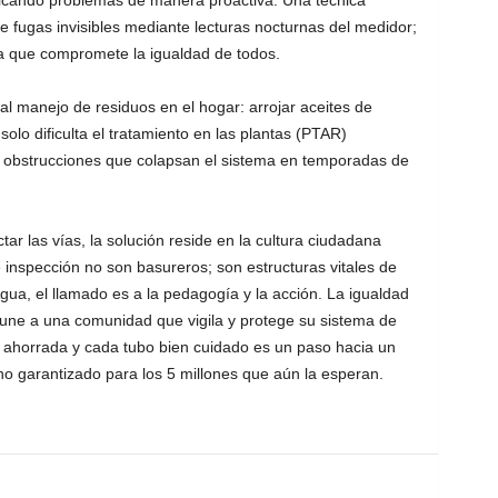
ificando problemas de manera proactiva. Una técnica
 de fugas invisibles mediante lecturas nocturnas del medidor;
a que compromete la igualdad de todos.
al manejo de residuos en el hogar: arrojar aceites de
solo dificulta el tratamiento en las plantas (PTAR)
 obstrucciones que colapsan el sistema en temporadas de
ar las vías, la solución reside en la cultura ciudadana
 inspección no son basureros; son estructuras vitales de
ua, el llamado es a la pedagogía y la acción. La igualdad
e une a una comunidad que vigila y protege su sistema de
ahorrada y cada tubo bien cuidado es un paso hacia un
ho garantizado para los 5 millones que aún la esperan.