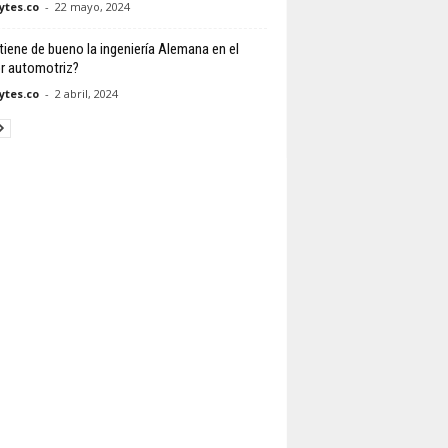
tes.co
-
22 mayo, 2024
tiene de bueno la ingeniería Alemana en el
r automotriz?
tes.co
-
2 abril, 2024