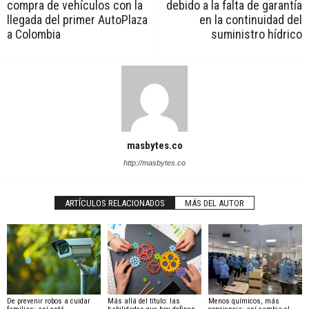
compra de vehículos con la
debido a la falta de garantía
llegada del primer AutoPlaza
en la continuidad del
a Colombia
suministro hídrico
masbytes.co
http://masbytes.co
ARTÍCULOS RELACIONADOS
MÁS DEL AUTOR
De prevenir robos a cuidar
Más allá del título: las
Menos químicos, más