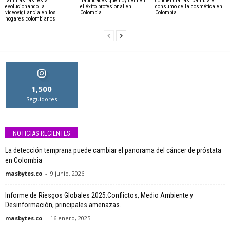
familias: así está
habilidades que hoy definen
conciencia: así cambia el
evolucionando la
el éxito profesional en
consumo de la cosmética en
videovigilancia en los
Colombia
Colombia
hogares colombianos
1,500
Seguidores
NOTICIAS RECIENTES
La detección temprana puede cambiar el panorama del cáncer de próstata
en Colombia
masbytes.co
-
9 junio, 2026
Informe de Riesgos Globales 2025:Conflictos, Medio Ambiente y
Desinformación, principales amenazas.
masbytes.co
-
16 enero, 2025