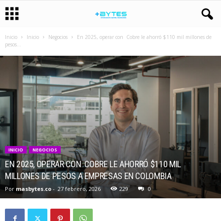
Inicio
Inicio
Negocios
En 2025, operar con Cobre le ahorró $110 mil millones de
pesos...
INICIO
NEGOCIOS
EN 2025, OPERAR CON COBRE LE AHORRÓ $110 MIL
MILLONES DE PESOS A EMPRESAS EN COLOMBIA
Por
masbytes.co
-
27 febrero, 2026
229
0