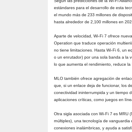
Según las predicciones de la Wi-Fi Allian
estándares para el desarrollo de esta tec
el mundo más de 233 millones de disposit
hasta alrededor de 2,100 millones en 202
Aparte de velocidad, Wi-Fi 7 ofrece nueva
Operation que traduce operación multienl
no tiene limitaciones. Hasta Wi-Fi 6, un
o un enrutador) por una sola banda a la 
lo que aumenta el rendimiento, reduce la l
MLO también ofrece agregación de enlaces, 
que, si un enlace deja de funcionar, los 
conectividad ininterrumpida y un tiempo d
aplicaciones críticas, como juegos en línea
Otra sigla asociada con Wi-Fi 7 es MRU 
múltiples), una tecnología de vanguardia q
conexiones inalámbricas, y ayuda a satis