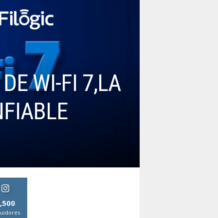
E WI-FI 7,LA
NFIABLE
,500
uidores