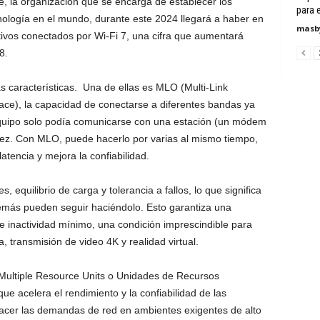
ce, la organización que se encarga de establecer los
para 
nología en el mundo, durante este 2024 llegará a haber en
masby
ivos conectados por Wi-Fi 7, una cifra que aumentará
8.
s características. Una de ellas es MLO (Multi-Link
ace), la capacidad de conectarse a diferentes bandas ya
 equipo solo podía comunicarse con una estación (un módem
vez. Con MLO, puede hacerlo por varias al mismo tiempo,
atencia y mejora la confiabilidad.
equilibrio de carga y tolerancia a fallos, lo que significa
demás pueden seguir haciéndolo. Esto garantiza una
e inactividad mínimo, una condición imprescindible para
, transmisión de video 4K y realidad virtual.
(Multiple Resource Units o Unidades de Recursos
ue acelera el rendimiento y la confiabilidad de las
facer las demandas de red en ambientes exigentes de alto