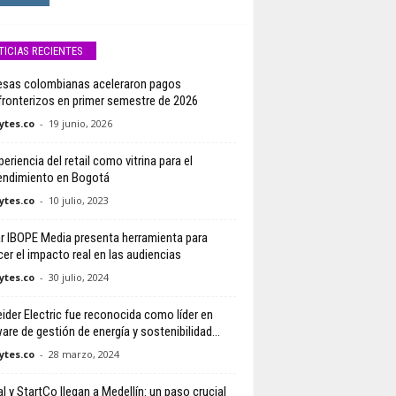
TICIAS RECIENTES
sas colombianas aceleraron pagos
fronterizos en primer semestre de 2026
tes.co
-
19 junio, 2026
eriencia del retail como vitrina para el
ndimiento en Bogotá
tes.co
-
10 julio, 2023
r IBOPE Media presenta herramienta para
er el impacto real en las audiencias
tes.co
-
30 julio, 2024
ider Electric fue reconocida como líder en
are de gestión de energía y sostenibilidad...
tes.co
-
28 marzo, 2024
l y StartCo llegan a Medellín: un paso crucial