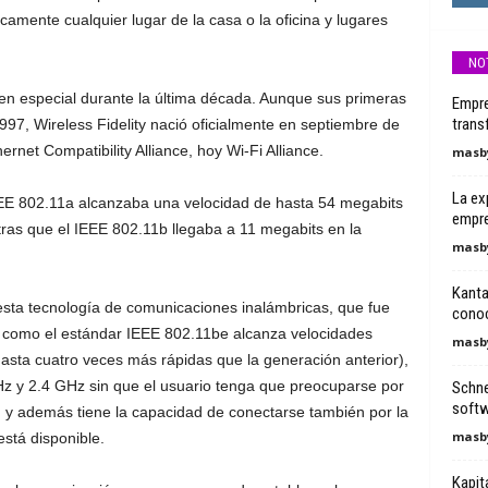
camente cualquier lugar de la casa o la oficina y lugares
NO
 en especial durante la última década. Aunque sus primeras
Empre
trans
997, Wireless Fidelity nació oficialmente en septiembre de
net Compatibility Alliance, hoy Wi-Fi Alliance.
masby
La exp
EE 802.11a alcanzaba una velocidad de hasta 54 megabits
empre
as que el IEEE 802.11b llegaba a 11 megabits en la
masby
Kanta
 esta tecnología de comunicaciones inalámbricas, que fue
conoc
 como el estándar IEEE 802.11be alcanza velocidades
masby
asta cuatro veces más rápidas que la generación anterior),
z y 2.4 GHz sin que el usuario tenga que preocuparse por
Schne
softw
 y además tiene la capacidad de conectarse también por la
masby
stá disponible.
Kapita