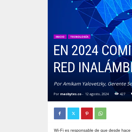
INICIO
TECNOLOGÍA
EN 2024 COMI
RED INALÁMB
Por Amikam Yalovetzky, Gerente S
Por
masbytes.co
-
12 agosto, 2024
427
Wi-Fi es responsable de que desde hace 