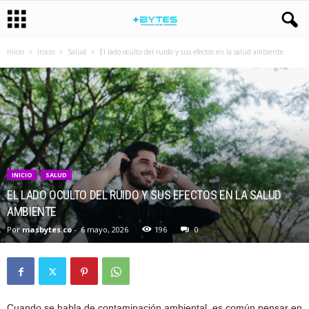
Inicio
Inicio
Salud
El lado oculto del ruido y sus efectos en la salud ambiente
INICIO
SALUD
EL LADO OCULTO DEL RUIDO Y SUS EFECTOS EN LA SALUD
AMBIENTE
Por
masbytes.co
-
6 mayo, 2026
196
0
Cuando se habla de contaminación ambiental, es común pensar en