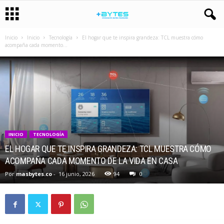
Inicio
Inicio
Tecnología
El hogar que te inspira grandeza: TCL muestra cómo
acompaña cada momento...
INICIO
TECNOLOGÍA
EL HOGAR QUE TE INSPIRA GRANDEZA: TCL MUESTRA CÓMO
ACOMPAÑA CADA MOMENTO DE LA VIDA EN CASA
Por
masbytes.co
-
16 junio, 2026
94
0