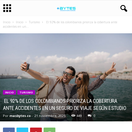
Inicio
Inicio
Turismo
El 92% de los colombianos prioriza la cobertura ante
accidentes en un...
INICIO
TURISMO
EL 92% DE LOS COLOMBIANOS PRIORIZA LA COBERTURA
ANTE ACCIDENTES EN UN SEGURO DE VIAJE SEGÚN ESTUDIO
Por
masbytes.co
-
21 noviembre, 2025
449
0