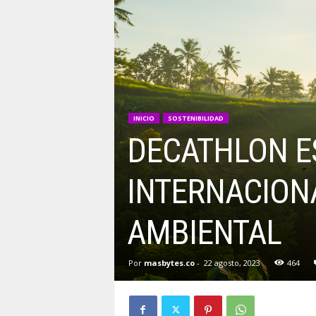
INICIO
SOSTENIBILIDAD
DECATHLON E
INTERNACIONA
AMBIENTAL
Por
masbytes.co
-
22 agosto, 2023
464