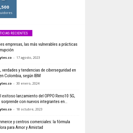
,500
uidores
TICIAS RECIENTES
es empresas, las más vulnerables a prácticas
rrupción
tes.co
-
17 agosto, 2023
, verdades y tendencias de ciberseguridad en
en Colombia, según IBM
tes.co
-
30 enero, 2024
el exitoso lanzamiento del OPPO Reno10 5G,
sorprende con nuevos integrantes en...
tes.co
-
18 octubre, 2023
merce y centros comerciales: la fórmula
ora para Amor y Amistad