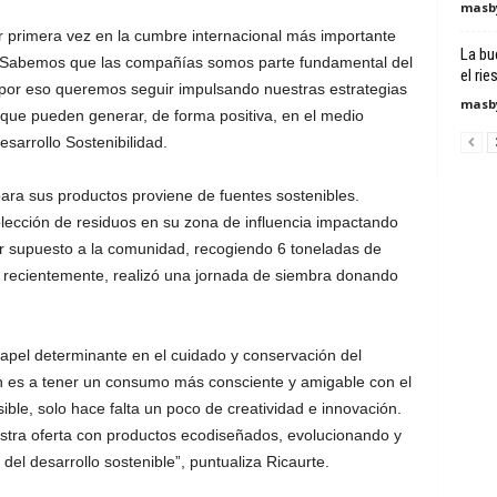
masby
or primera vez en la cumbre internacional más importante
La bu
o. Sabemos que las compañías somos parte fundamental del
el ri
 por eso queremos seguir impulsando nuestras estrategias
masby
 que pueden generar, de forma positiva, en el medio
esarrollo Sostenibilidad.
ara sus productos proviene de fuentes sostenibles.
lección de residuos en su zona de influencia impactando
por supuesto a la comunidad, recogiendo 6 toneladas de
y recientemente, realizó una jornada de siembra donando
apel determinante en el cuidado y conservación del
 es a tener un consumo más consciente y amigable con el
ible, solo hace falta un poco de creatividad e innovación.
tra oferta con productos ecodiseñados, evolucionando y
el desarrollo sostenible”, puntualiza Ricaurte.