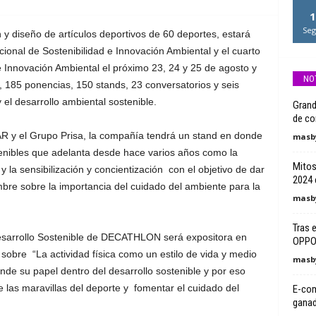
1
Seg
 diseño de artículos deportivos de 60 deportes, estará
ional de Sostenibilidad e Innovación Ambiental y el cuarto
e Innovación Ambiental el próximo 23, 24 y 25 de agosto y
NO
, 185 ponencias, 150 stands, 23 conversatorios y seis
 el desarrollo ambiental sostenible.
Grand
de co
R y el Grupo Prisa, la compañía tendrá un stand en donde
masby
tenibles que adelanta desde hace varios años como la
Mitos
y la sensibilización y concientización con el objetivo de dar
2024 
mbre sobre la importancia del cuidado del ambiente para la
masby
Tras 
Desarrollo Sostenible de DECATHLON será expositora en
OPPO 
sobre “La actividad física como un estilo de vida y medio
masby
e su papel dentro del desarrollo sostenible y por eso
e las maravillas del deporte y fomentar el cuidado del
E-com
ganad