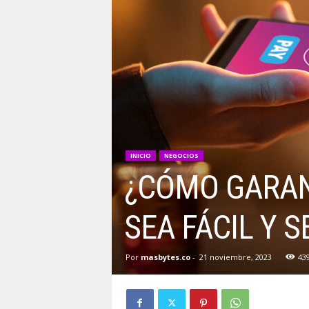
INICIO
NEGOCIOS
¿CÓMO GARAN
SEA FÁCIL Y 
Por
masbytes.co
-
21 noviembre, 2023
43