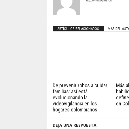
http://masbytes.co
ARTÍCULOS RELACIONADOS
MÁS DEL AUT
De prevenir robos a cuidar
Más all
familias: así está
habili
evolucionando la
define
videovigilancia en los
en Co
hogares colombianos
DEJA UNA RESPUESTA