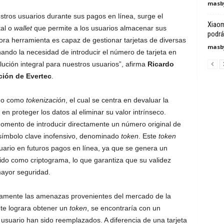
masby
estros usuarios durante sus pagos en línea, surge el
Xiaom
tal o
wallet
que permite a los usuarios almacenar sus
podrá
ora herramienta es capaz de gestionar tarjetas de diversas
masby
nando la necesidad de introducir el número de tarjeta en
lución integral para nuestros usuarios”, afirma
Ricardo
ción de Evertec
.
ido como
tokenización
, el cual se centra en devaluar la
 en proteger los datos al eliminar su valor intrínseco.
momento de introducir directamente un número original de
o símbolo clave inofensivo, denominado
token
. Este
token
uario en futuros pagos en línea, ya que se genera un
do como criptograma, lo que garantiza que su validez
ayor seguridad.
ivamente las amenazas provenientes del mercado de la
nte lograra obtener un
token
, se encontraría con un
l usuario han sido reemplazados. A diferencia de una tarjeta