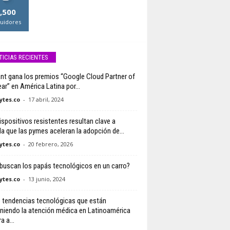
,500
uidores
TICIAS RECIENTES
nt gana los premios “Google Cloud Partner of
ar” en América Latina por...
tes.co
-
17 abril, 2024
ispositivos resistentes resultan clave a
a que las pymes aceleran la adopción de...
tes.co
-
20 febrero, 2026
buscan los papás tecnológicos en un carro?
tes.co
-
13 junio, 2024
 tendencias tecnológicas que están
iniendo la atención médica en Latinoamérica
a a...