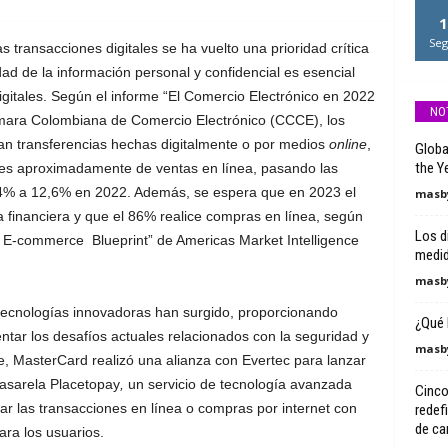
1
Seg
as transacciones digitales se ha vuelto una prioridad crítica
dad de la información personal y confidencial es esencial
gitales. Según el informe “El Comercio Electrónico en 2022
NO
ámara Colombiana de Comercio Electrónico (CCCE), los
an transferencias hechas digitalmente o por medios
online
,
Globa
the Ye
nes aproximadamente de ventas en línea, pasando las
,4% a 12,6% en 2022. Además, se espera que en 2023 el
masby
financiera y que el 86% realice compras en línea, según
Los d
a E-commerce Blueprint” de Americas Market Intelligence
medid
masby
tecnologías innovadoras han surgido, proporcionando
¿Qué 
entar los desafíos actuales relacionados con la seguridad y
masby
te, MasterCard realizó una alianza con Evertec para lanzar
pasarela Placetopay
,
un servicio de tecnología avanzada
Cinco
izar las transacciones en línea o compras por internet con
redef
de car
ra los usuarios.