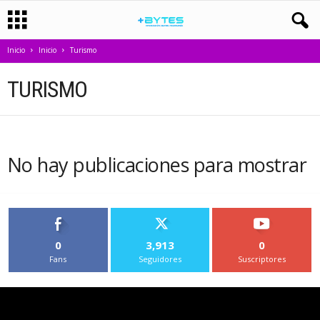
Inicio
Inicio
Turismo
TURISMO
No hay publicaciones para mostrar
0
3,913
0
Fans
Seguidores
Suscriptores