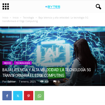
Inicio
Inicio
Tecnología
Baja latencia y alta velocidad: La tecnología 5G
transformará el Edge Computing
INICIO
TECNOLOGÍA
BAJA LATENCIA Y ALTA VELOCIDAD: LA TECNOLOGÍA 5G
TRANSFORMARÁ EL EDGE COMPUTING
Por
Editor
-
7 enero, 2025
408
0