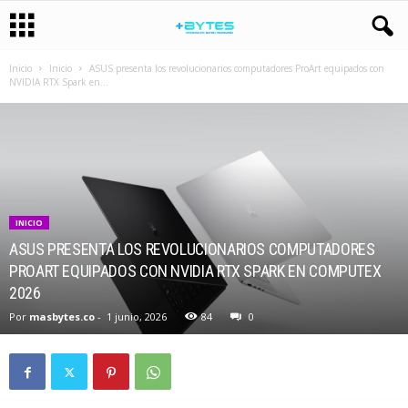
Inicio
Inicio
ASUS presenta los revolucionarios computadores ProArt equipados con
NVIDIA RTX Spark en...
INICIO
ASUS PRESENTA LOS REVOLUCIONARIOS COMPUTADORES
PROART EQUIPADOS CON NVIDIA RTX SPARK EN COMPUTEX
2026
Por
masbytes.co
-
1 junio, 2026
84
0