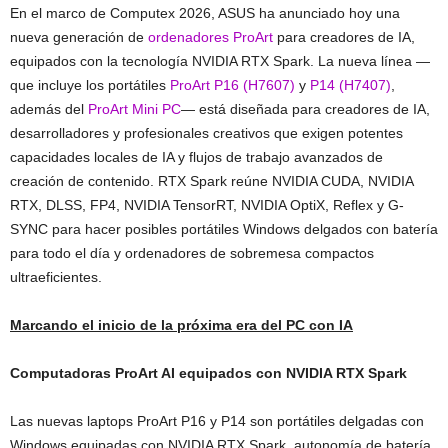
En el marco de Computex 2026, ASUS ha anunciado hoy una
nueva generación de
ordenadores ProArt
para creadores de IA,
equipados con la tecnología NVIDIA RTX Spark. La nueva línea —
que incluye los portátiles
ProArt P16 (H7607)
y
P14 (H7407)
,
además del
ProArt Mini PC
— está diseñada para creadores de IA,
desarrolladores y profesionales creativos que exigen potentes
capacidades locales de IA y flujos de trabajo avanzados de
creación de contenido. RTX Spark reúne NVIDIA CUDA, NVIDIA
RTX, DLSS, FP4, NVIDIA TensorRT, NVIDIA OptiX, Reflex y G-
SYNC para hacer posibles portátiles Windows delgados con batería
para todo el día y ordenadores de sobremesa compactos
ultraeficientes.
Marcando el inicio de la próxima era del PC con IA
Computadoras ProArt AI equipados con NVIDIA RTX Spark
Las nuevas laptops ProArt P16 y P14 son portátiles delgadas con
Windows equipadas con NVIDIA RTX Spark, autonomía de batería