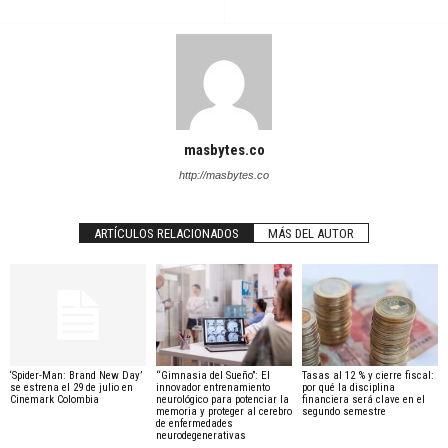
masbytes.co
http://masbytes.co
ARTÍCULOS RELACIONADOS
MÁS DEL AUTOR
‘Spider-Man: Brand New Day’
“Gimnasia del Sueño”: El
Tasas al 12 % y cierre fiscal:
se estrena el 29 de julio en
innovador entrenamiento
por qué la disciplina
Cinemark Colombia
neurológico para potenciar la
financiera será clave en el
memoria y proteger al cerebro
segundo semestre
de enfermedades
neurodegenerativas