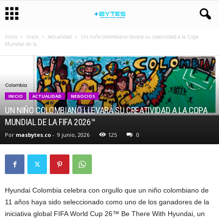
Inicio
Inicio
Actualidad
Un niño colombiano llevará su creatividad a la Copa
Mundial de la...
INICIO
ACTUALIDAD
NEGOCIOS
UN NIÑO COLOMBIANO LLEVARÁ SU CREATIVIDAD A LA COPA
MUNDIAL DE LA FIFA 2026™
Por
masbytes.co
-
9 junio, 2026
125
0
Hyundai Colombia celebra con orgullo que un niño colombiano de
11 años haya sido seleccionado como uno de los ganadores de la
iniciativa global FIFA World Cup 26™ Be There With Hyundai, un