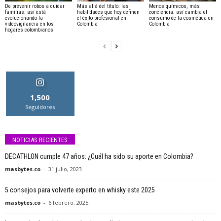
De prevenir robos a cuidar
Más allá del título: las
Menos químicos, más
familias: así está
habilidades que hoy definen
conciencia: así cambia el
evolucionando la
el éxito profesional en
consumo de la cosmética en
videovigilancia en los
Colombia
Colombia
hogares colombianos
1,500
Seguidores
NOTICIAS RECIENTES
DECATHLON cumple 47 años: ¿Cuál ha sido su aporte en Colombia?
masbytes.co
-
31 julio, 2023
5 consejos para volverte experto en whisky este 2025
masbytes.co
-
6 febrero, 2025