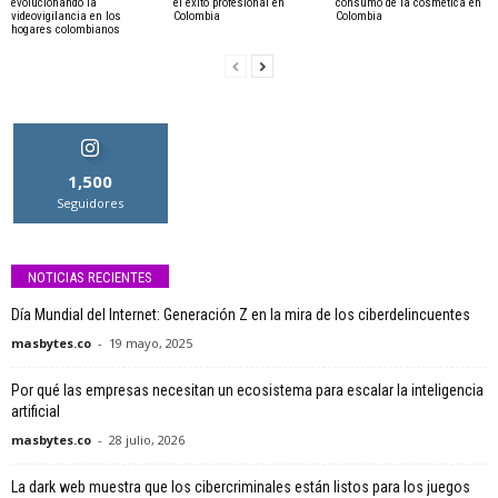
evolucionando la
el éxito profesional en
consumo de la cosmética en
videovigilancia en los
Colombia
Colombia
hogares colombianos
1,500
Seguidores
NOTICIAS RECIENTES
Día Mundial del Internet: Generación Z en la mira de los ciberdelincuentes
masbytes.co
-
19 mayo, 2025
Por qué las empresas necesitan un ecosistema para escalar la inteligencia
artificial
masbytes.co
-
28 julio, 2026
La dark web muestra que los cibercriminales están listos para los juegos