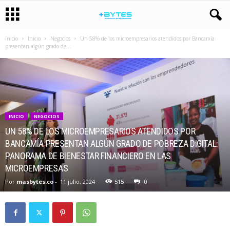
Inicio
Inicio
Negocios
Un 58% de los microempresarios atendidos por Bancamía
presentan algún grado de...
INICIO
NEGOCIOS
UN 58% DE LOS MICROEMPRESARIOS ATENDIDOS POR
BANCAMÍA PRESENTAN ALGÚN GRADO DE POBREZA DIGITAL:
PANORAMA DE BIENESTAR FINANCIERO EN LAS
MICROEMPRESAS
Por
masbytes.co
-
11 julio, 2024
515
0