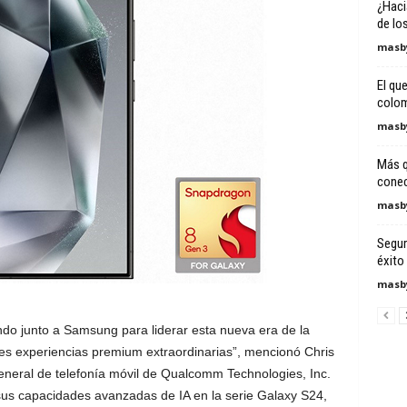
¿Haci
de lo
masby
El qu
colom
masby
Más q
conec
masby
Seguri
éxito 
masby
ndo junto a Samsung para liderar esta nueva era de la
res experiencias premium extraordinarias”, mencionó Chris
general de telefonía móvil de Qualcomm Technologies, Inc.
sus capacidades avanzadas de IA en la serie Galaxy S24,