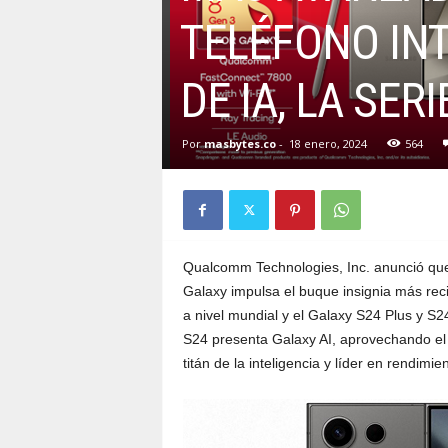
TELÉFONO IN
DE IA, LA SER
Por
masbytes.co
-
18 enero, 2024
564
Qualcomm Technologies, Inc. anunció qu
Galaxy impulsa el buque insignia más rec
a nivel mundial y el Galaxy S24 Plus y S
S24 presenta Galaxy AI, aprovechando el
titán de la inteligencia y líder en rendimie