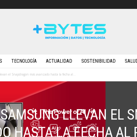
S
TECNOLOGÍA
ACTUALIDAD
SOSTENIBILIDAD
SALU
van el Snapdragon más avanzado hasta la fecha al...
SAMSUNG LLEVAN EL 
O HASTA LA FECHA AL 