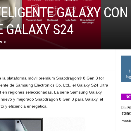
TELIGENTE GALAXY CON
IE GALAXY S24
0
1
Seg
e la plataforma móvil premium Snapdragon® 8 Gen 3 for
iente de Samsung Electronics Co. Ltd., el Galaxy S24 Ultra
24 en regiones seleccionadas. La serie Samsung Galaxy
NO
 nuevo y mejorado Snapdragon 8 Gen 3 para Galaxy, el
nto y eficiencia energética.
Día Mu
atenc
masby