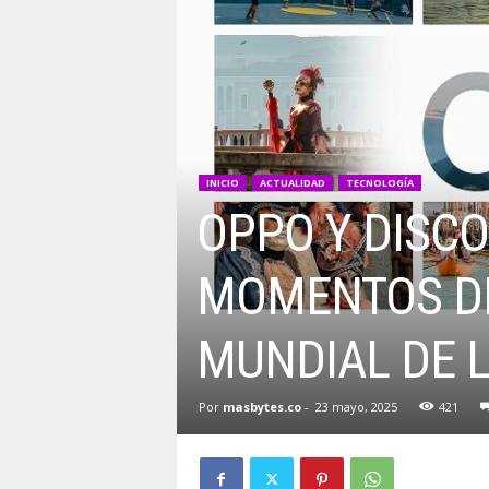
INICIO
ACTUALIDAD
TECNOLOGÍA
OPPO Y DISC
MOMENTOS DE
MUNDIAL DE L
Por
masbytes.co
-
23 mayo, 2025
421