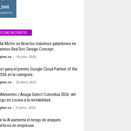
,500
uidores
TICIAS RECIENTES
ai Motor se lleva los máximos galardones en
remios Red Dot: Design Concept...
tes.co
-
16 julio, 2026
net gana el premio Google Cloud Partner of the
026 en la categoría...
tes.co
-
23 abril, 2026
a Alimentec | Anuga Select Colombia 2026: del
zgo en cocina a la rentabilidad...
tes.co
-
9 junio, 2026
e la IA aumenta el riesgo de ataques
néticos en empresas