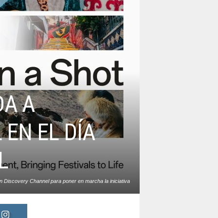
DA A
EN EL DÍA
L
Discovery Channel para poner en marcha la iniciativa
“Culture in a Shot”