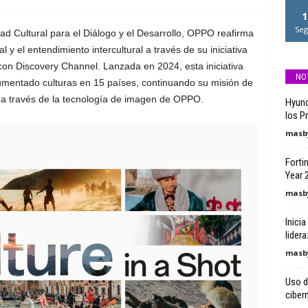
1
Seg
ad Cultural para el Diálogo y el Desarrollo, OPPO reafirma
 y el entendimiento intercultural a través de su iniciativa
con Discovery Channel. Lanzada en 2024, esta iniciativa
NO
umentado culturas en 15 países, continuando su misión de
al a través de la tecnología de imagen de OPPO.
Hyund
los P
masby
Forti
Year 2
masby
Inici
lidera
masby
Uso d
ciber