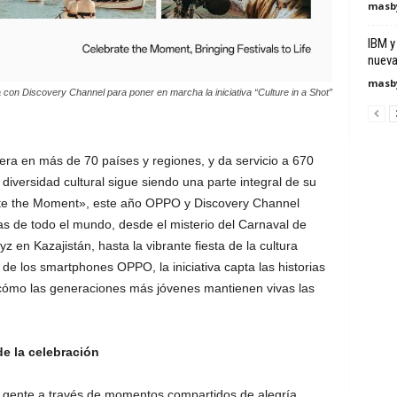
masby
IBM y
nueva 
masby
on Discovery Channel para poner en marcha la iniciativa “Culture in a Shot”
ra en más de 70 países y regiones, y da servicio a 670
diversidad cultural sigue siendo una parte integral de su
ate the Moment», este año OPPO y Discovery Channel
cas de todo el mundo, desde el misterio del Carnaval de
yz en Kazajistán, hasta la vibrante fiesta de la cultura
vo de los smartphones OPPO, la iniciativa capta las historias
 cómo las generaciones más jóvenes mantienen vivas las
 de la celebración
la gente a través de momentos compartidos de alegría,