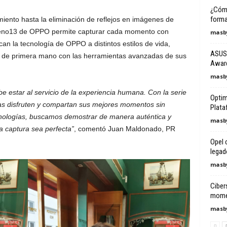
¿Cómo
forma
iento hasta la eliminación de reflejos en imágenes de
ie Reno13 de OPPO permite capturar cada momento con
masby
an la tecnología de OPPO a distintos estilos de vida,
ASUS 
ia de primera mano con las herramientas avanzadas de sus
Awar
masby
 estar al servicio de la experiencia humana. Con la serie
Optimi
 disfruten y compartan sus mejores momentos sin
Plata
cnologías, buscamos demostrar de manera auténtica y
masby
a captura sea perfecta”
, comentó Juan Maldonado, PR
Opel 
legad
masby
Ciber
momen
masby