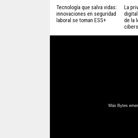
Tecnología que salva vidas:
La pri
innovaciones en seguridad
digita
laboral se toman ESS+
de la 
ciber
Más Bytes emerg