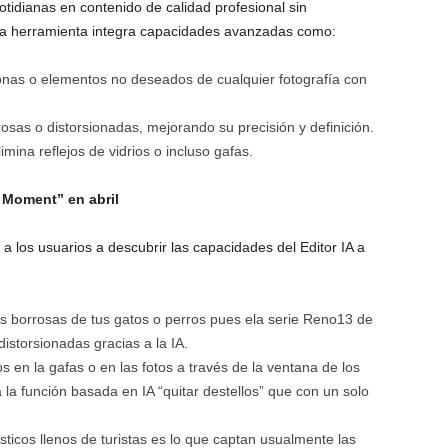
tidianas en contenido de calidad profesional sin
ta herramienta integra capacidades avanzadas como:
onas o elementos no deseados de cualquier fotografía con
sas o distorsionadas, mejorando su precisión y definición.
mina reflejos de vidrios o incluso gafas.
 Moment” en abril
a los usuarios a descubrir las capacidades del Editor IA a
s borrosas de tus gatos o perros pues ela serie Reno13 de
storsionadas gracias a la IA.
os en la gafas o en las fotos a través de la ventana de los
la función basada en IA “quitar destellos” que con un solo
ísticos llenos de turistas es lo que captan usualmente las