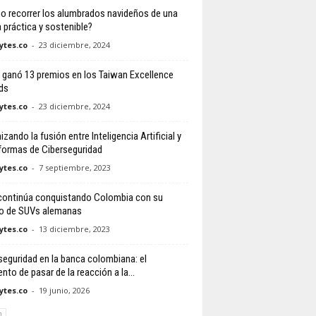
 recorrer los alumbrados navideños de una
 práctica y sostenible?
tes.co
-
23 diciembre, 2024
ganó 13 premios en los Taiwan Excellence
ds
tes.co
-
23 diciembre, 2024
zando la fusión entre Inteligencia Artificial y
formas de Ciberseguridad
tes.co
-
7 septiembre, 2023
continúa conquistando Colombia con su
o de SUVs alemanas
tes.co
-
13 diciembre, 2023
seguridad en la banca colombiana: el
to de pasar de la reacción a la...
tes.co
-
19 junio, 2026