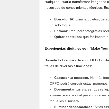
cualquier usuario transformar imágenes co
necesidad de conocimientos técnicos. Es
Borrador IA:
Elimina objetos, pers
un solo toque.
Enfocar:
Recupera fotografías borro
Quitar destellos:
que fácilmente eli
Experiencias digitales con “Make Your
Durante todo el mes de abril, OPPO invita 
través de diversas situaciones:
Capturar tu mascota:
No más foto
OPPO podrá corregir estas imágenes di
Documentar tus viajes:
Los reflej
aviones son cosa del pasado gracias a 
toque los eliminará.
Eliminar desconocidos:
Sitios tur