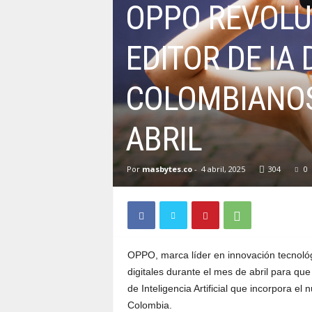
OPPO REVOLU
EDITOR DE IA 
COLOMBIANOS
ABRIL
Por
masbytes.co
-
4 abril, 2025
304
0
OPPO, marca líder en innovación tecnológ
digitales durante el mes de abril para qu
de Inteligencia Artificial que incorpora
Colombia.