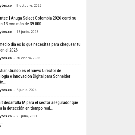
tes.co
-
9 octubre, 2025
ntec | Anuga Select Colombia 2026 cerró su
ón 13 con más de 39.000...
tes.co
-
16 junio, 2026
medio día es lo que necesitas para chequear tu
 en el 2026
tes.co
-
30 enero, 2026
tian Giraldo es el nuevo Director de
logía e Innovación Digital para Schneider
c...
tes.co
-
5 junio, 2024
it desarrolla IA para el sector asegurador que
ta la detección en tiempo real...
tes.co
-
26 julio, 2023