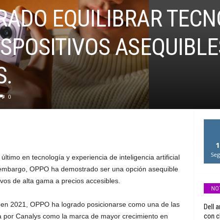
RADO EQUILIBRAR TECN
SPOSITIVOS ASEQUIBLE
S.
0
1
Seg
timo en tecnología y experiencia de inteligencia artificial
in embargo, OPPO ha demostrado ser una opción asequible
ivos de alta gama a precios accesibles.
NO
 en 2021, OPPO ha logrado posicionarse como una de las
Dell 
con c
da por Canalys como la marca de mayor crecimiento en