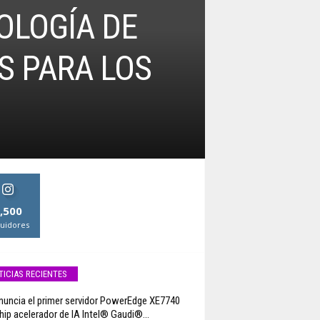
OLOGÍA DE
S PARA LOS
,500
uidores
TICIAS RECIENTES
anuncia el primer servidor PowerEdge XE7740
hip acelerador de IA Intel® Gaudi®...