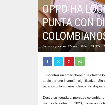
OPPO HA LOG
PUNTA CON DI
COLOMBIANO
Por
masbytes.co
-
27 agosto, 2024
385
.
Encontrar un smartphone que ofrezca lo úl
suele ser una inversión significativa. S
para los colombianos, ofreciendo disposit
Desde su llegada al mercado colombiano
marcas favoritas. En 2023, fue reconoci