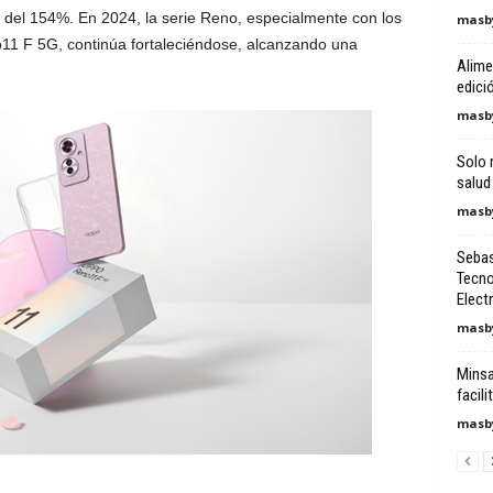
del 154%. En 2024, la serie Reno, especialmente con los
masby
F 5G, continúa fortaleciéndose, alcanzando una
Alime
edici
masby
Solo 
salud
masby
Sebas
Tecno
Electri
masby
Minsa
facili
masby