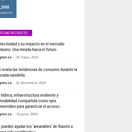
,500
uidores
TICIAS RECIENTES
nectividad y su impacto en el mercado
biano: Una mirada hacia el futuro
tes.co
-
20 mayo, 2025
revela las tendencias de consumo durante la
rada navideña
tes.co
-
22 diciembre, 2023
 hídrica, infraestructura resiliente y
nsabilidad compartida como ejes
mentales para garantizar el acceso...
tes.co
-
16 junio, 2026
e pueden ayudar los ‘wearables’ de Xiaomi a