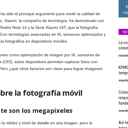
1
Seg
a sido el principal argumento para medir la calidad de
, Xiaomi, la compañía de tecnología, ha demostrado con
Redmi Note 14 y la Serie Xiaomi 14T, que la fotografía
NO
 Con tecnologías avanzadas en IA, sensores optimizados y
ia fotográfica en dispositivos móviles.
La co
colom
iones como optimización de imagen por IA, sensores de
masby
ica (OIS), estos dispositivos permiten capturar fotos con
KPMG 
 Pero ¿qué otros factores son clave para lograr imágenes
tempo
masby
bre la fotografía móvil
Crisis
respo
funda
te son los megapixeles
masby
Así t
a nitidez y nivel de detalle en una imagen, pero la