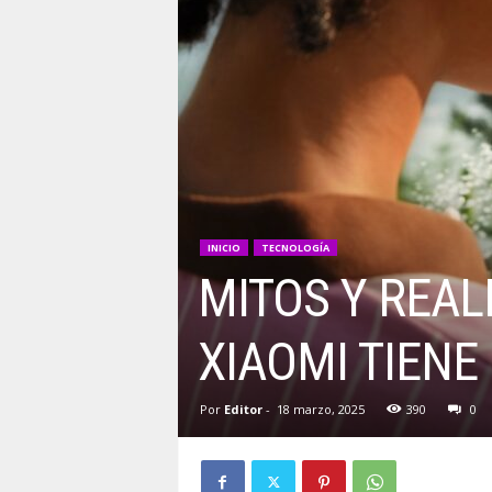
INICIO
TECNOLOGÍA
MITOS Y REAL
XIAOMI TIENE
Por
Editor
-
18 marzo, 2025
390
0